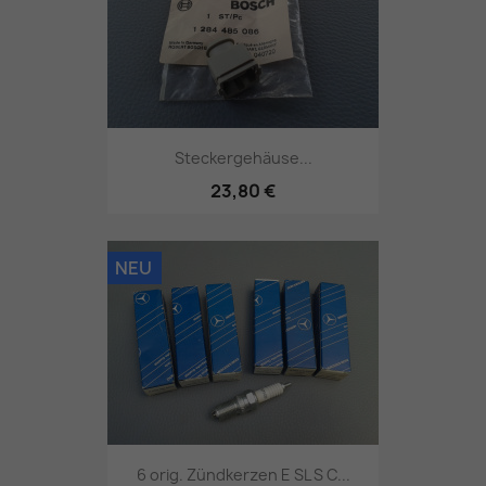
Steckergehäuse...
23,80 €
NEU
6 orig. Zündkerzen E SL S C...