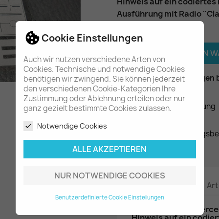
Hinweis auf ein codiertes
Ausführung mit Radio "Cla
Menge
Cookie Einstellungen

IN DEN 
Auch wir nutzen verschiedene Arten von
Cookies. Technische und notwendige Cookies

Am Lager - In 2-3 Tagen 
benötigen wir zwingend. Sie können jederzeit
den verschiedenen Cookie-Kategorien Ihre
Zustimmung oder Ablehnung erteilen oder nur
Datenschutzerklärung
ganz gezielt bestimmte Cookies zulassen.
Notwendige Cookies
Liefer- und Zahlungsb
ALLE AKZEPTIEREN
NUR NOTWENDIGE COOKIES
Beschreibung
Art
Benutzerdefinierte Cookie Einstellungen
2 Aufkleber von Merce
Hinweis auf ein codier