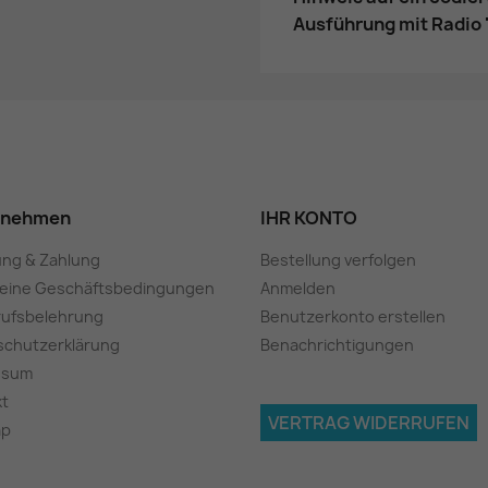
Ausführung mit Radio 
rnehmen
IHR KONTO
ung & Zahlung
Bestellung verfolgen
meine Geschäftsbedingungen
Anmelden
rufsbelehrung
Benutzerkonto erstellen
schutzerklärung
Benachrichtigungen
ssum
kt
VERTRAG WIDERRUFEN
ap