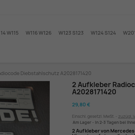
14 W115
W116 W126
W123 S123
W124 S124
W201
adiocode Diebstahlschutz A2028171420
2 Aufkleber Radio
A2028171420
29,80 €
Einschl. gesetzl. MwSt.
zuzügl. 
Am Lager - In 2-3 Tagen bei Ihn
2 Aufkleber von Mercedes-