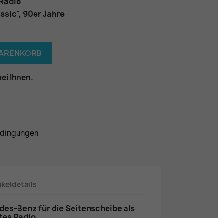
 Radio
ssic", 90er Jahre
WARENKORB
bei Ihnen.
edingungen
ikeldetails
des-Benz für die Seitenscheibe als
tes Radio