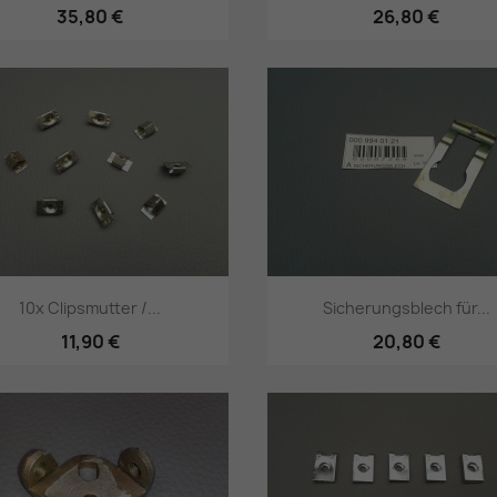
35,80 €
26,80 €
Vorschau
Vorschau


10x Clipsmutter /...
Sicherungsblech für...
11,90 €
20,80 €
Vorschau
Vorschau

