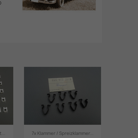
D
...
7x Klammer / Spreizklammer...