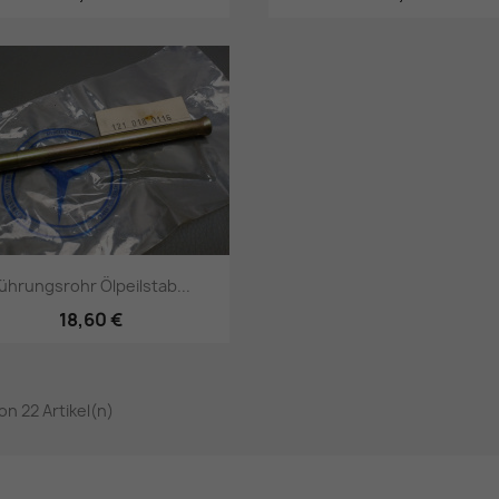
Vorschau
Vorschau


ührungsrohr Ölpeilstab...
18,60 €
Vorschau

von 22 Artikel(n)