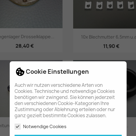
genlager Drosselklappe...
10x Blechmutter 6,5mm u.a.
28,40 €
11,90 €
Vorschau
Vorschau


Cookie Einstellungen
Auch wir nutzen verschiedene Arten von
Cookies. Technische und notwendige Cookies
benötigen wir zwingend. Sie können jederzeit
den verschiedenen Cookie-Kategorien Ihre
Zustimmung oder Ablehnung erteilen oder nur
ganz gezielt bestimmte Cookies zulassen.
eitungsverbinder Bakelit...
Gummilager an...
Notwendige Cookies
24,80 €
35,80 €