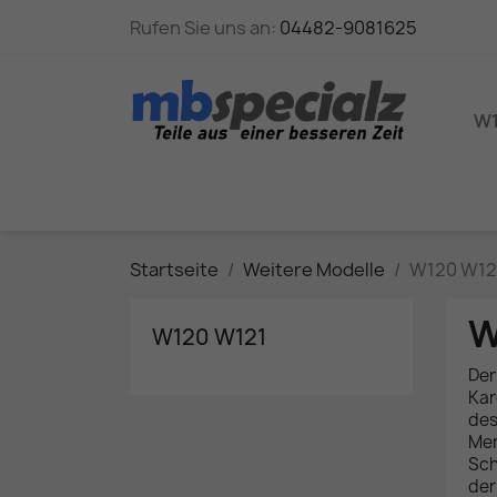
Rufen Sie uns an:
04482-9081625
W1
Startseite
Weitere Modelle
W120 W12
W
W120 W121
Der
Kar
des
Mer
Sch
der