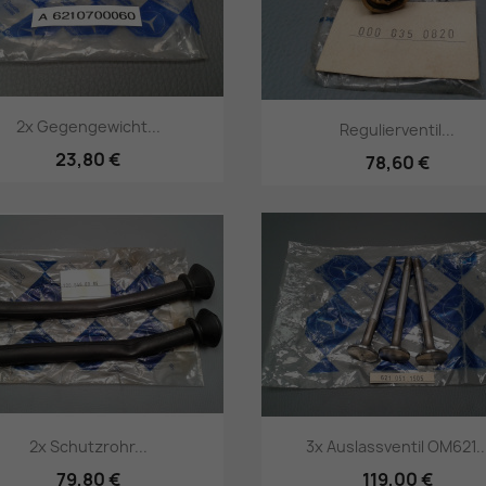
2x Gegengewicht...
Regulierventil...
23,80 €
78,60 €
Vorschau
Vorschau


2x Schutzrohr...
3x Auslassventil OM621..
79,80 €
119,00 €