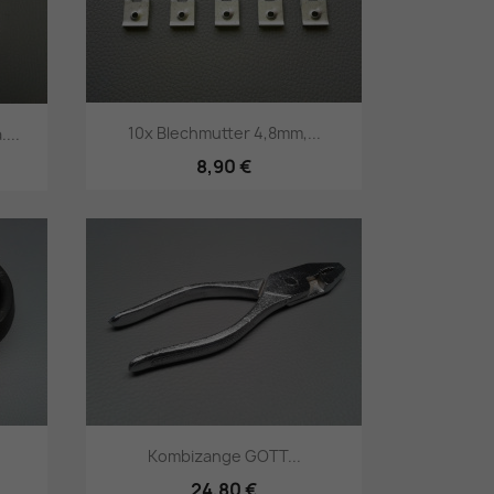
10x Blechmutter 4,8mm,...
...
8,90 €
Vorschau

Kombizange GOTT...
24,80 €