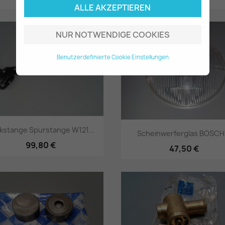
ALLE AKZEPTIEREN
Vorschau
Vorschau


NUR NOTWENDIGE COOKIES
Benutzerdefinierte Cookie Einstellungen
kstange Spurstange W121...
Scheinwerferglas BOSCH.
99,80 €
47,50 €
Vorschau
Vorschau

