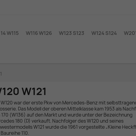
14 W115
W116 W126
W123 S123
W124 S124
W201
1
120 W121
 W120 war der erste Pkw von Mercedes-Benz mit selbsttragen
osserie. Das Modell der oberen Mittelklasse kam 1953 als Nach
 170 (W136) auf den Markt und wurde unter der Bezeichnung
cedes 180 (D) verkauft. Nachfolger des W120 und seines
westermodells W121 wurde die 1961 vorgestellte „Kleine Heckf
 Baureihe 110.