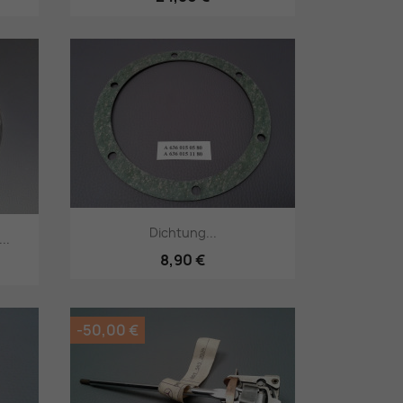
Vorschau

Dichtung...
..
8,90 €
Vorschau

-50,00 €