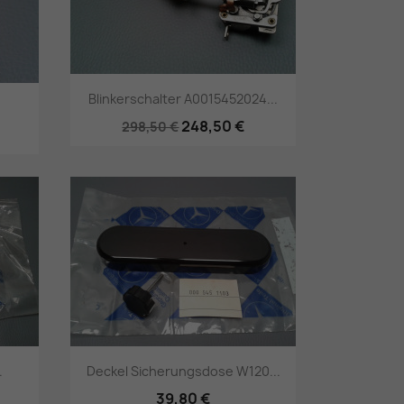
Blinkerschalter A0015452024...
248,50 €
298,50 €
Vorschau

.
Deckel Sicherungsdose W120...
39,80 €