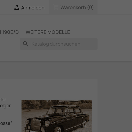
shopping_cart

Warenkorb
(0)
Anmelden
 190E/D
WEITERE MODELLE
search
der
folger
losse“