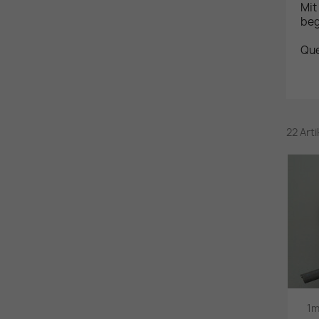
Mit
beg
Que
22 Art
1m