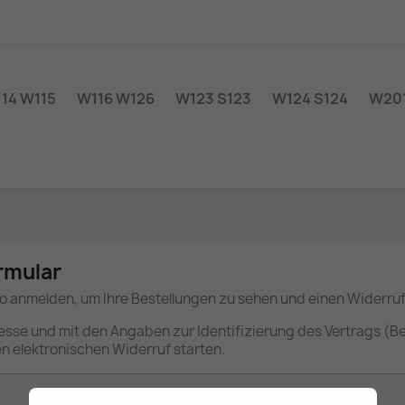
14 W115
W116 W126
W123 S123
W124 S124
W201
rmular
o anmelden, um Ihre Bestellungen zu sehen und einen Widerruf
dresse und mit den Angaben zur Identifizierung des Vertrags 
 elektronischen Widerruf starten.