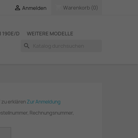
shopping_cart

Warenkorb
(0)
Anmelden
 190E/D
WEITERE MODELLE
search
 zu erklären
Zur Anmeldung
(Bestellnummer, Rechnungsnummer,