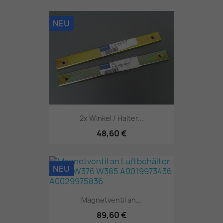
NEU
2x Winkel / Halter...
48,60 €
NEU
Magnetventil an...
89,60 €