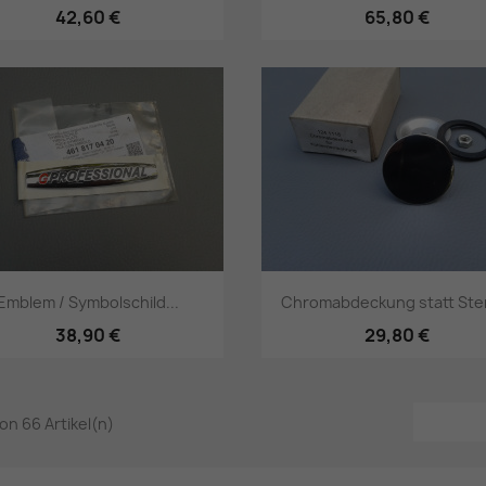
42,60 €
65,80 €
Vorschau
Vorschau


Emblem / Symbolschild...
Chromabdeckung statt Ster
38,90 €
29,80 €
Vorschau
Vorschau


von 66 Artikel(n)