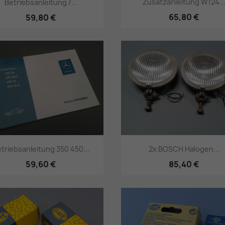
Zusatzanleitung W124..
Betriebsanleitung /...
65,80 €
59,80 €
Vorschau
Vorschau


triebsanleitung 350 450...
2x BOSCH Halogen...
59,60 €
85,40 €
Vorschau
Vorschau

