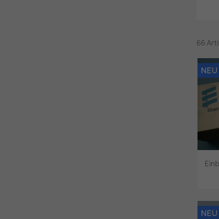
66 Art
NEU
Ein
NEU