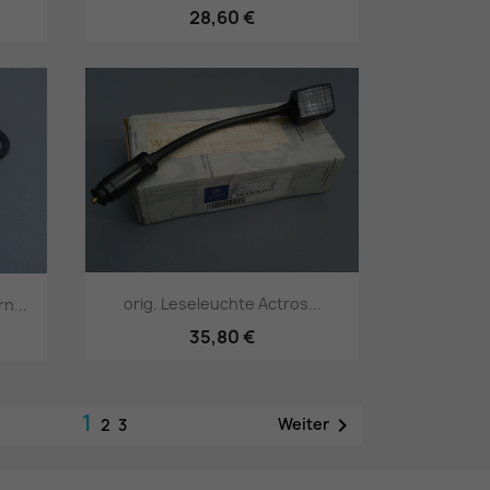
28,60 €
Vorschau

orig. Leseleuchte Actros...
n...
35,80 €
Vorschau

1

Weiter
2
3