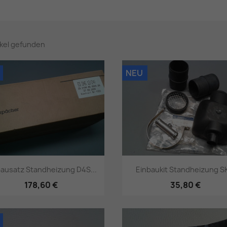
ikel gefunden
NEU
bausatz Standheizung D4S...
Einbaukit Standheizung SK
178,60 €
35,80 €
Vorschau
Vorschau

