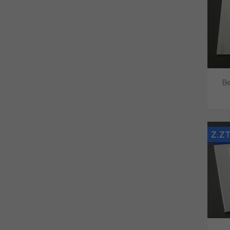
Be
Z.ZT