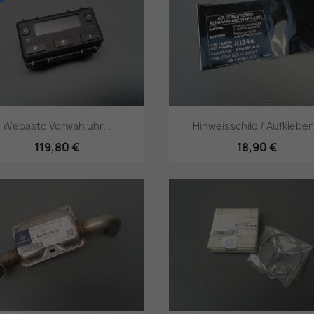
Webasto Vorwahluhr...
Hinweisschild / Aufkleber.
119,80 €
18,90 €
Vorschau
Vorschau

