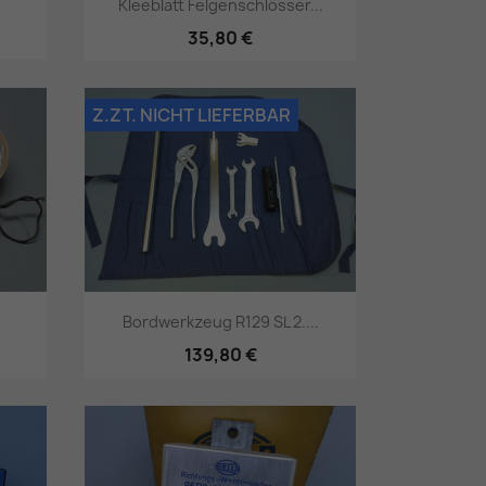
.
Kleeblatt Felgenschlösser...
35,80 €
Vorschau

Z.ZT. NICHT LIEFERBAR
Bordwerkzeug R129 SL 2....
139,80 €
Vorschau
