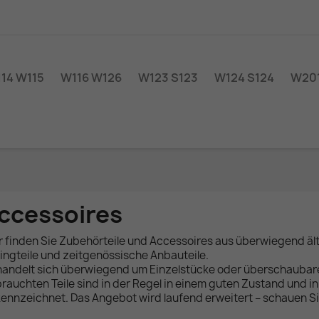
14 W115
W116 W126
W123 S123
W124 S124
W201
ccessoires
r finden Sie Zubehörteile und Accessoires aus überwiegend ä
ingteile und zeitgenössische Anbauteile.
handelt sich überwiegend um Einzelstücke oder überschauba
rauchten Teile sind in der Regel in einem guten Zustand und in
ennzeichnet. Das Angebot wird laufend erweitert – schauen Si