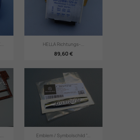
..
HELLA Richtungs-...
89,60 €
Vorschau

..
Emblem / Symbolschild "...