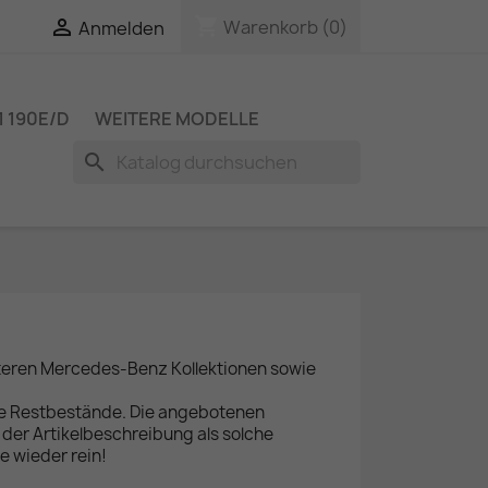
shopping_cart

Warenkorb
(0)
Anmelden
 190E/D
WEITERE MODELLE
search
lteren Mercedes-Benz Kollektionen sowie
re Restbestände. Die angebotenen
 der Artikelbeschreibung als solche
e wieder rein!