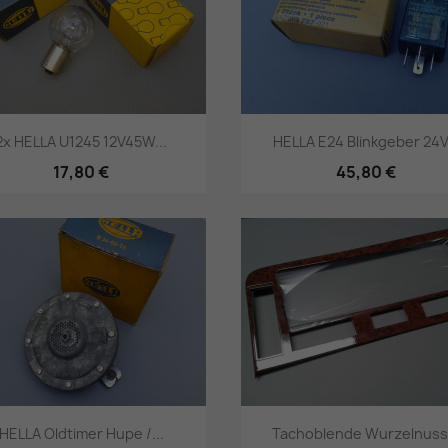
2x HELLA U1245 12V45W...
HELLA E24 Blinkgeber 24V.
17,80 €
45,80 €
Vorschau
Vorschau


HELLA Oldtimer Hupe /...
Tachoblende Wurzelnuss.