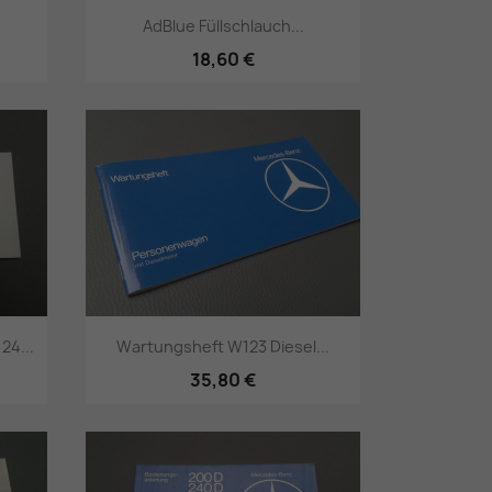
.
AdBlue Füllschlauch...
18,60 €
Vorschau

24...
Wartungsheft W123 Diesel...
35,80 €
Vorschau
