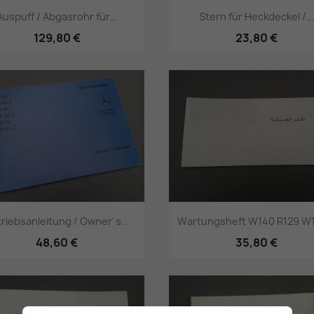
Auspuff / Abgasrohr für...
Stern für Heckdeckel /..
129,80 €
23,80 €
Vorschau
Vorschau


riebsanleitung / Owner´s...
Wartungsheft W140 R129 W1
48,60 €
35,80 €
Vorschau
Vorschau

