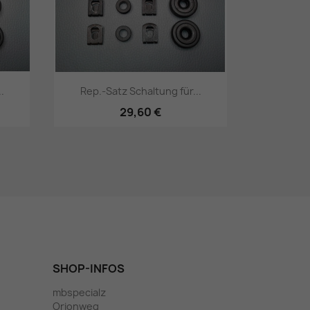
.
Rep.-Satz Schaltung für...
29,60 €
Vorschau

SHOP-INFOS
mbspecialz
Orionweg