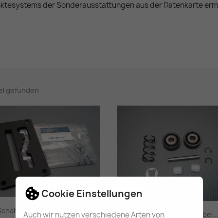
ktesystems der Sonderausstattungen aus der Datenkarte ermit
kel gefunden
Cookie Einstellungen
Schaltkulisse Automatik...
Rep.-Satz Schalthebel..
Auch wir nutzen verschiedene Arten von