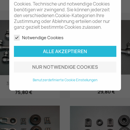
Cookies. Technische und notwendige Cookies
17,80 €
41,60 €
benötigen wir zwingend. Sie können jederzeit
Vorschau
Vorschau


den verschiedenen Cookie-Kategorien Ihre
Zustimmung oder Ablehnung erteilen oder nur
ganz gezielt bestimmte Cookies zulassen.
Notwendige Cookies
ALLE AKZEPTIEREN
NUR NOTWENDIGE COOKIES
Benutzerdefinierte Cookie Einstellungen
Regelstange...
3x Regelstange...
29,80 €
75,80 €
Vorschau
Vorschau

