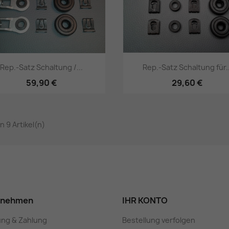
Rep.-Satz Schaltung /...
Rep.-Satz Schaltung für..
59,90 €
29,60 €
Vorschau
Vorschau


on 9 Artikel(n)
rnehmen
IHR KONTO
ung & Zahlung
Bestellung verfolgen