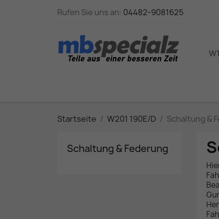
Rufen Sie uns an:
04482-9081625
W1
Startseite
W201 190E/D
Schaltung & 
S
Schaltung & Federung
Hie
Fah
Bea
Gum
Her
Fah