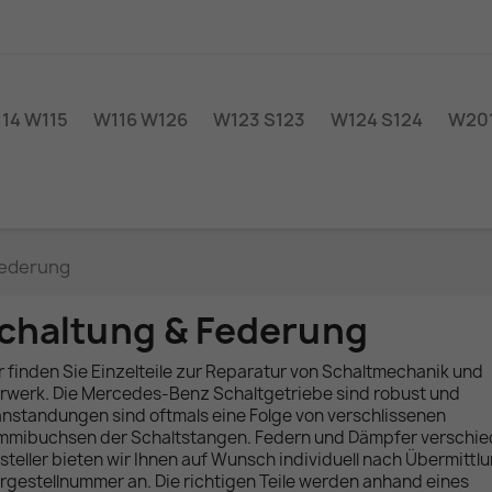
14 W115
W116 W126
W123 S123
W124 S124
W201
Federung
chaltung & Federung
r finden Sie Einzelteile zur Reparatur von Schaltmechanik und
rwerk. Die Mercedes-Benz Schaltgetriebe sind robust und
nstandungen sind oftmals eine Folge von verschlissenen
mibuchsen der Schaltstangen. Federn und Dämpfer verschie
steller bieten wir Ihnen auf Wunsch individuell nach Übermittl
rgestellnummer an. Die richtigen Teile werden anhand eines