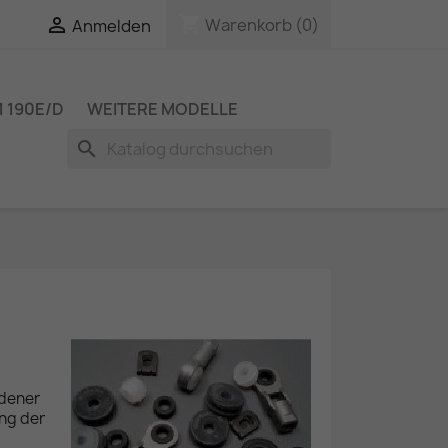
shopping_cart

Warenkorb
(0)
Anmelden
 190E/D
WEITERE MODELLE
search
dener
ung der