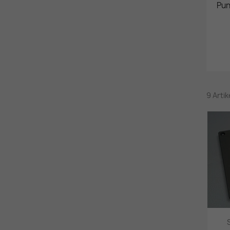
Pun
9 Arti