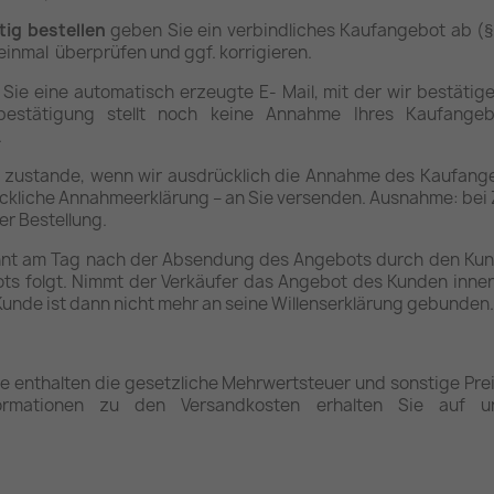
tig bestellen
geben Sie ein verbindliches Kaufangebot ab (§
einmal überprüfen und ggf. korrigieren.
ie eine automatisch erzeugte E- Mail, mit der wir bestätigen
sbestätigung stellt noch keine Annahme Ihres Kaufange
.
t zustande, wenn wir ausdrücklich die Annahme des Kaufange
ckliche Annahmeerklärung – an Sie versenden. Ausnahme: bei Z
er Bestellung.
nnt am Tag nach der Absendung des Angebots durch den Kun
s folgt. Nimmt der Verkäufer das Angebot des Kunden innerhal
Kunde ist dann nicht mehr an seine Willenserklärung gebunden.
e enthalten die gesetzliche Mehrwertsteuer und sonstige Prei
formationen zu den Versandkosten erhalten Sie auf un