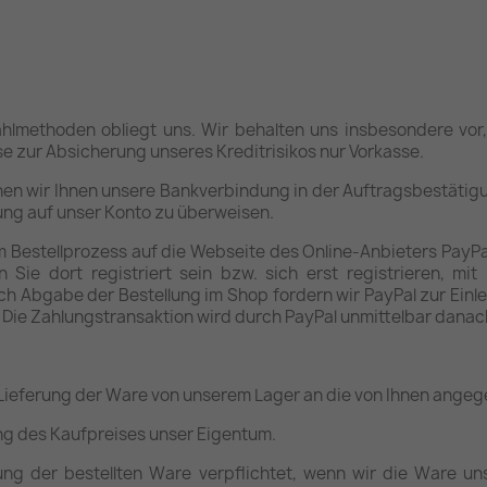
hlmethoden obliegt uns. Wir behalten uns insbesondere vor
 zur Absicherung unseres Kreditrisikos nur Vorkasse.
nen wir Ihnen unsere Bankverbindung in der Auftragsbestätigu
ung auf unser Konto zu überweisen.
im Bestellprozess auf die Webseite des Online-Anbieters PayP
Sie dort registriert sein bzw. sich erst registrieren, mit
 Abgabe der Bestellung im Shop fordern wir PayPal zur Einle
. Die Zahlungstransaktion wird durch PayPal unmittelbar dana
ie Lieferung der Ware von unserem Lager an die von Ihnen ange
ung des Kaufpreises unser Eigentum.
ung der bestellten Ware verpflichtet, wenn wir die Ware un