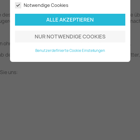
Notwendige Cookies
ne des § 13 BGB sind, also den Kauf zu Zwecken tätigen, die
ALLE AKZEPTIEREN
t zugerechnet werden können, haben Sie ein Widerrufsrecht n
NUR NOTWENDIGE COOKIES
en ohne Angabe von Gründen diesen Vertrag zu widerrufen.
Benutzerdefinierte Cookie Einstellungen
ab dem Tag, an dem Sie oder ein von Ihnen benannter Dritter, 
Sie uns: