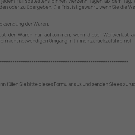
 jedem Fall spätestens binnen vierzehn Tagen ab dem Tag,
en oder zu übergeben. Die Frist ist gewahrt, wenn Sie die Wa
Rücksendung der Waren.
ust der Waren nur aufkommen, wenn dieser Wertverlust au
en nicht notwendigen Umgang mit ihnen zurückzuführen ist.
*************************************************************
n füllen Sie bitte dieses Formular aus und senden Sie es zurüc