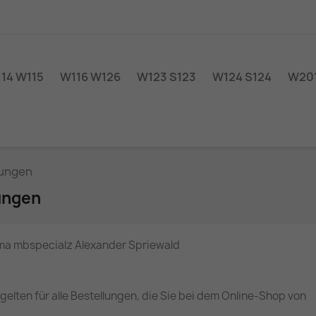
14 W115
W116 W126
W123 S123
W124 S124
W201
gungen
ungen
ma mbspecialz Alexander Spriewald
lten für alle Bestellungen, die Sie bei dem Online-Shop von