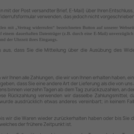
ein mit der Post versandter Brief, E-Mail) über Ihren Entschluss
derrufsformular verwenden, das jedoch nicht vorgeschrieben 
den mit „Vertrag widerrufen“ bezeichneten Button auf unserer Webseit
uf einem dauerhaften Datenträger (z.B. durch eine E-Mail) unverzüglic
nd der Uhrzeit ihres Eingangs.
s aus, dass Sie die Mitteilung über die Ausübung des Wider
wir Ihnen alle Zahlungen, die wir von Ihnen erhalten haben, ei
rgeben, dass Sie eine andere Art der Lieferung als die von u
ens binnen vierzehn Tagen ab dem Tag zurückzuzahlen, an dem 
iese Rückzahlung verwenden wir dasselbe Zahlungsmittel, da
 wurde ausdrücklich etwas anderes vereinbart; in keinem F
is wir die Waren wieder zurückerhalten haben oder bis Sie 
lches der frühere Zeitpunkt ist.