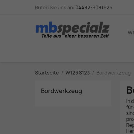
Rufen Sie uns an:
04482-9081625
W1
Startseite
W123 S123
Bordwerkzeug
B
Bordwerkzeug
In 
für
sin
pro
Reg
Her