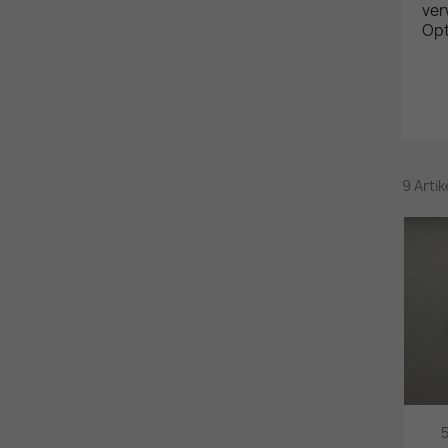
ver
Opt
9 Arti