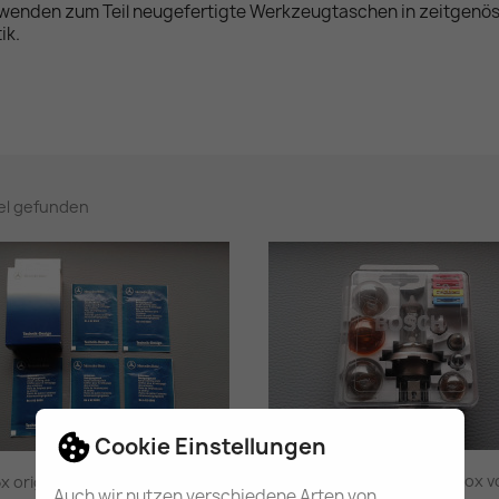
wenden zum Teil neugefertigte Werkzeugtaschen in zeitgenös
ik.
kel gefunden
Cookie Einstellungen
klassische H4 Lampenbox vo
5x orig. Mercedes-Benz...
Auch wir nutzen verschiedene Arten von