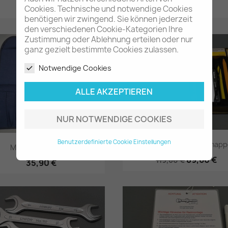
14,80 €
11,90 €
Cookies. Technische und notwendige Cookies
benötigen wir zwingend. Sie können jederzeit
Vorschau
Vorschau


den verschiedenen Cookie-Kategorien Ihre
Zustimmung oder Ablehnung erteilen oder nur
-30,00 €
ganz gezielt bestimmte Cookies zulassen.
Notwendige Cookies
ALLE AKZEPTIEREN
NUR NOTWENDIGE COOKIES
Benutzerdefinierte Cookie Einstellungen
Daimler-Benz Unfallmap
Mercedes-Benz...
89,60 €
119,60 €
35,90 €
Vorschau
Vorschau

