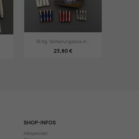
16 tlg. Sicherungsbox in...
23,80 €
Vorschau

SHOP-INFOS
mbspecialz