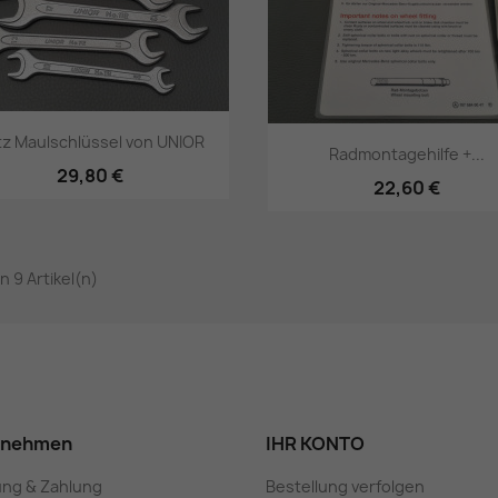
tz Maulschlüssel von UNIOR
Radmontagehilfe +...
29,80 €
22,60 €
Vorschau
Vorschau


on 9 Artikel(n)
rnehmen
IHR KONTO
ung & Zahlung
Bestellung verfolgen