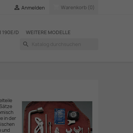
shopping_cart

Warenkorb
(0)
Anmelden
 190E/D
WEITERE MODELLE
search
lteile
 Sätze
nomisch
e in der
sischen
n und