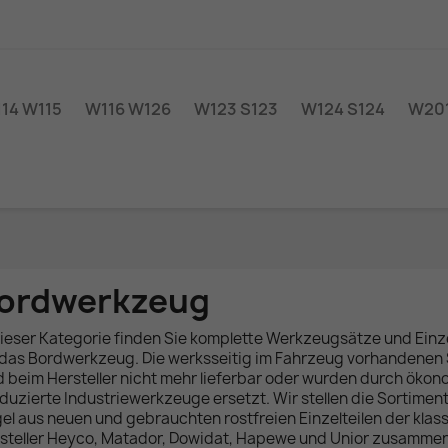
14 W115
W116 W126
W123 S123
W124 S124
W201
ordwerkzeug
dieser Kategorie finden Sie komplette Werkzeugsätze und Einze
 das Bordwerkzeug. Die werksseitig im Fahrzeug vorhandenen
d beim Hersteller nicht mehr lieferbar oder wurden durch öko
duzierte Industriewerkzeuge ersetzt. Wir stellen die Sortiment
el aus neuen und gebrauchten rostfreien Einzelteilen der klas
steller Heyco, Matador, Dowidat, Hapewe und Unior zusamme