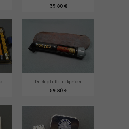
35,80 €
Vorschau

pe
Dunlop Luftdruckprüfer
59,80 €
Vorschau
