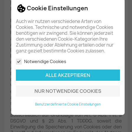
Mausbewegungen). Die bei der Analyse erfassten
Cookie Einstellungen
Daten werden an Google weitergeleitet.
Die reCAPTCHA-Analysen laufen vollständig im
Auch wir nutzen verschiedene Arten von
Hintergrund. Websitebesucher werden nicht darauf
Cookies. Technische und notwendige Cookies
hingewiesen, dass eine Analyse stattfindet. Google
benötigen wir zwingend. Sie können jederzeit
agiert in diesem Zusammenhang als reiner
den verschiedenen Cookie-Kategorien Ihre
Auftragsdatenverarbeiter im Sinne von Art. 28
Zustimmung oder Ablehnung erteilen oder nur
DSGVO und wird die auf diesem Wege erhobenen
ganz gezielt bestimmte Cookies zulassen.
Daten nicht für eigene Zwecke nutzen. Die Nutzung
Notwendige Cookies
des Tools erfolgt auf Grundlage eines
Auftragsverarbeitungsvertrags (DPA) mit Google.
Die Speicherung und Analyse der Daten erfolgt auf
ALLE AKZEPTIEREN
Grundlage von Art. 6 Abs. 1 lit. f DSGVO. Der
Websitebetreiber hat ein berechtigtes Interesse
NUR NOTWENDIGE COOKIES
daran, seine Webangebote vor missbräuchlicher
automatisierter Ausspähung und vor SPAM zu
schützen. Sofern eine entsprechende Einwilligung
Benutzerdefinierte Cookie Einstellungen
abgefragt wurde, erfolgt die Verarbeitung
ausschließlich auf Grundlage von Art. 6 Abs. 1 lit. a
DSGVO und § 25 Abs. 1 TDDDG, soweit die
Einwilligung die Speicherung von Cookies oder den