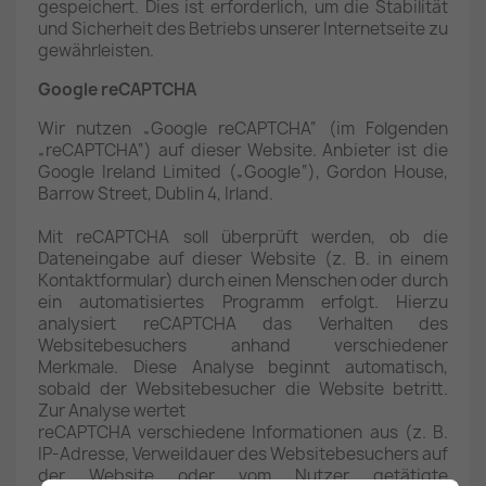
gespeichert. Dies ist erforderlich, um die Stabilität
und Sicherheit des Betriebs unserer Internetseite zu
gewährleisten.
Google reCAPTCHA
Wir nutzen „Google reCAPTCHA“ (im Folgenden
„reCAPTCHA“) auf dieser Website. Anbieter ist die
Google Ireland Limited („Google“), Gordon House,
Barrow Street, Dublin 4, Irland.
Mit reCAPTCHA soll überprüft werden, ob die
Dateneingabe auf dieser Website (z. B. in einem
Kontaktformular) durch einen Menschen oder durch
ein automatisiertes Programm erfolgt. Hierzu
analysiert reCAPTCHA das Verhalten des
Websitebesuchers anhand verschiedener
Merkmale. Diese Analyse beginnt automatisch,
sobald der Websitebesucher die Website betritt.
Zur Analyse wertet
reCAPTCHA verschiedene Informationen aus (z. B.
IP-Adresse, Verweildauer des Websitebesuchers auf
der Website oder vom Nutzer getätigte