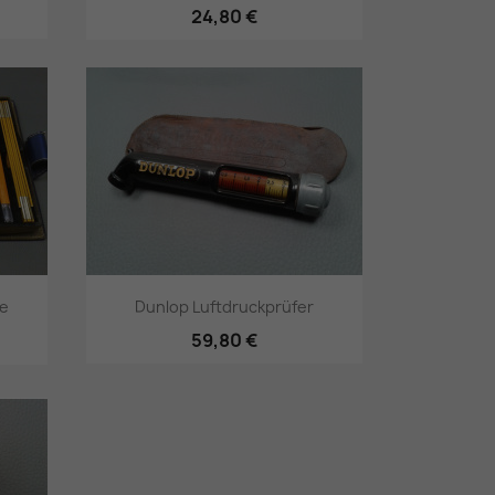
24,80 €
Vorschau

pe
Dunlop Luftdruckprüfer
59,80 €
Vorschau
