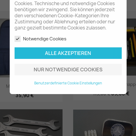
Cookies. Technische und notwendige Cookies
14,80 €
11,90 €
benötigen wir zwingend. Sie können jederzeit
Vorschau
Vorschau


den verschiedenen Cookie-Kategorien Ihre
Zustimmung oder Ablehnung erteilen oder nur
-30,00 €
ganz gezielt bestimmte Cookies zulassen.
Notwendige Cookies
ALLE AKZEPTIEREN
NUR NOTWENDIGE COOKIES
Benutzerdefinierte Cookie Einstellungen
Daimler-Benz Unfallmap
Mercedes-Benz...
89,60 €
119,60 €
35,90 €
Vorschau
Vorschau

