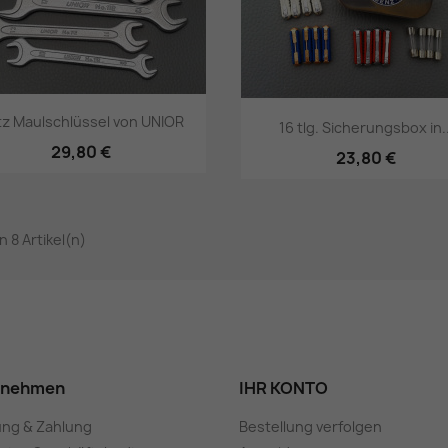
tz Maulschlüssel von UNIOR
16 tlg. Sicherungsbox in..
29,80 €
23,80 €
Vorschau
Vorschau


on 8 Artikel(n)
rnehmen
IHR KONTO
ung & Zahlung
Bestellung verfolgen