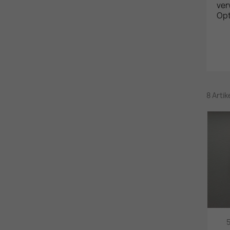
ver
Opt
8 Arti