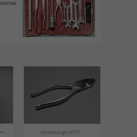
sischer
n...
Kombizange GOTT...