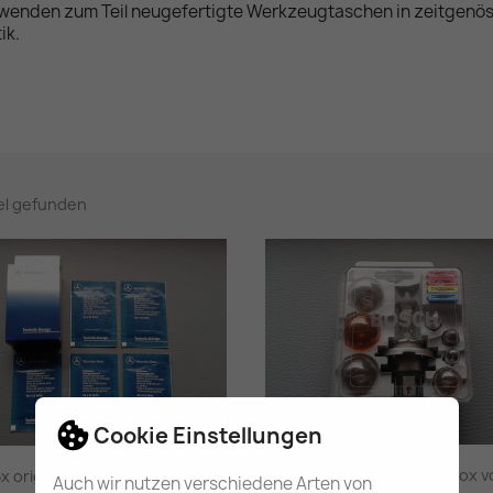
wenden zum Teil neugefertigte Werkzeugtaschen in zeitgenös
ik.
kel gefunden
Cookie Einstellungen
klassische H4 Lampenbox vo
5x orig. Mercedes-Benz...
Auch wir nutzen verschiedene Arten von