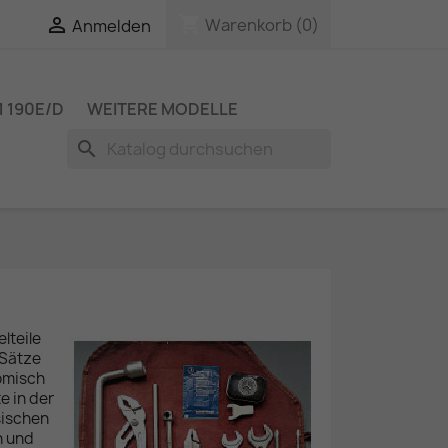
shopping_cart

Warenkorb
(0)
Anmelden
 190E/D
WEITERE MODELLE
search
lteile
 Sätze
nomisch
e in der
sischen
n und