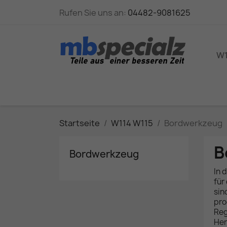
Rufen Sie uns an:
04482-9081625
W1
Startseite
W114 W115
Bordwerkzeug
B
Bordwerkzeug
In 
für
sin
pro
Reg
Her