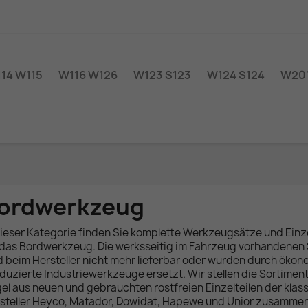
14 W115
W116 W126
W123 S123
W124 S124
W201
ordwerkzeug
dieser Kategorie finden Sie komplette Werkzeugsätze und Einze
 das Bordwerkzeug. Die werksseitig im Fahrzeug vorhandenen
d beim Hersteller nicht mehr lieferbar oder wurden durch öko
duzierte Industriewerkzeuge ersetzt. Wir stellen die Sortiment
el aus neuen und gebrauchten rostfreien Einzelteilen der klas
steller Heyco, Matador, Dowidat, Hapewe und Unior zusamme