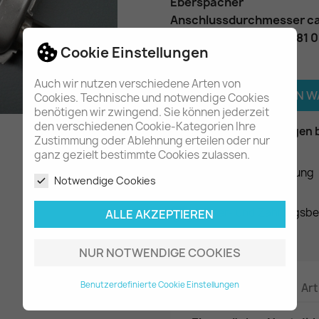
Eberspächer
Anschlussdurchmesser c
Teilenummer
: 25 1864 81 
Cookie Einstellungen
Menge
Auch wir nutzen verschiedene Arten von

IN DEN 
Cookies. Technische und notwendige Cookies
benötigen wir zwingend. Sie können jederzeit
den verschiedenen Cookie-Kategorien Ihre

Am Lager - In 2-3 Tagen 
Zustimmung oder Ablehnung erteilen oder nur
ganz gezielt bestimmte Cookies zulassen.
Datenschutzerklärung
Notwendige Cookies
Liefer- und Zahlungsb
ALLE AKZEPTIEREN
NUR NOTWENDIGE COOKIES
Benutzerdefinierte Cookie Einstellungen
Beschreibung
Art