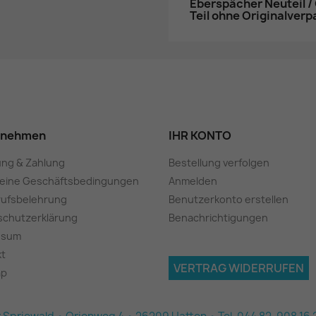
Eberspächer Neuteil / O
Teil ohne Originalver
rnehmen
IHR KONTO
ung & Zahlung
Bestellung verfolgen
meine Geschäftsbedingungen
Anmelden
rufsbelehrung
Benutzerkonto erstellen
schutzerklärung
Benachrichtigungen
ssum
kt
VERTRAG WIDERRUFEN
ap