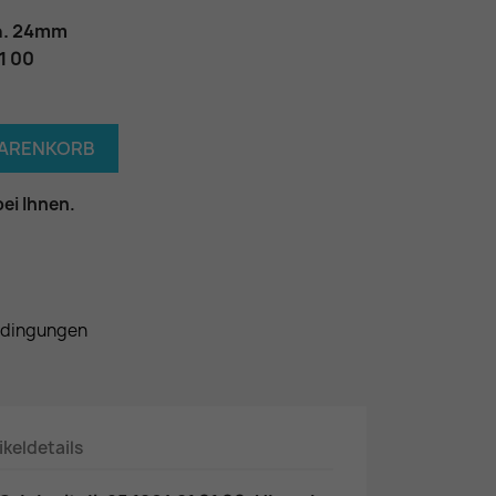
a. 24mm
01 00
WARENKORB
bei Ihnen.
edingungen
ikeldetails