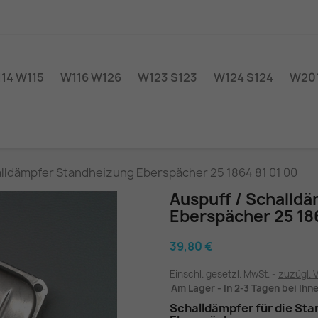
14 W115
W116 W126
W123 S123
W124 S124
W201
alldämpfer Standheizung Eberspächer 25 1864 81 01 00
Auspuff / Schalld
Eberspächer 25 186
39,80 €
Einschl. gesetzl. MwSt.
zuzügl. 
Am Lager - In 2-3 Tagen bei Ihn
Schalldämpfer für die St