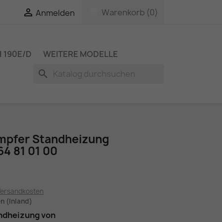
shopping_cart

Warenkorb
(0)
Anmelden
 190E/D
WEITERE MODELLE
search
ämpfer Standheizung
4 81 01 00
Versandkosten
en (Inland)
andheizung von