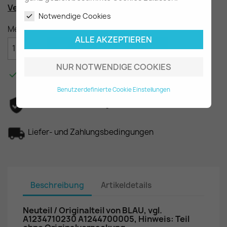
Vergleichsnummern
: A1234710230, A1244700005
Notwendige Cookies
Menge
ALLE AKZEPTIEREN

IN DEN WARENKORB
NUR NOTWENDIGE COOKIES

Am Lager - In 2-3 Tagen bei Ihnen.
Benutzerdefinierte Cookie Einstellungen
Datenschutzerklärung
Liefer- und Zahlungsbedingungen
Beschreibung
Artikeldetails
Neuteil / Originalteil von BLAU, vgl.
A1234710230 A1244700005, Hinweis: Teil