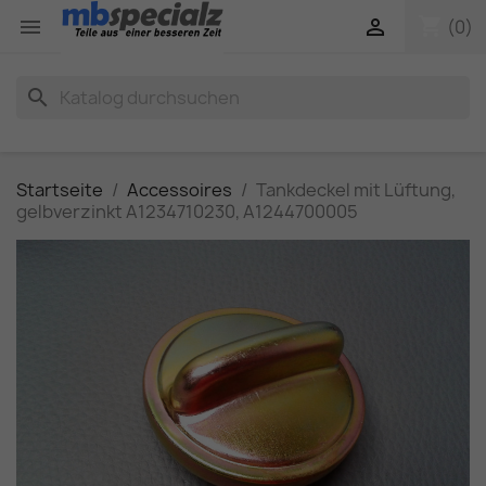
shopping_cart


(0)
search
Startseite
Accessoires
Tankdeckel mit Lüftung,
gelbverzinkt A1234710230, A1244700005