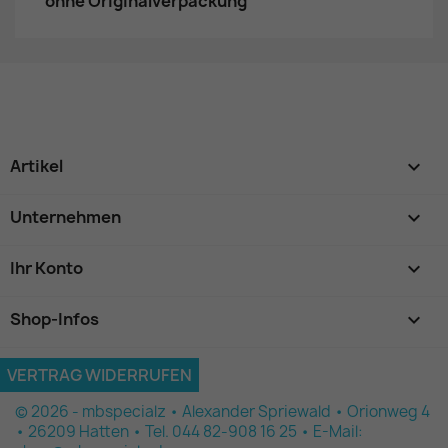
ohne Originalverpackung
Artikel

Unternehmen

Ihr Konto

Shop-Infos
keyboard_arrow_down
VERTRAG WIDERRUFEN
© 2026 - mbspecialz • Alexander Spriewald • Orionweg 4
• 26209 Hatten • Tel. 044 82-908 16 25 • E-Mail: