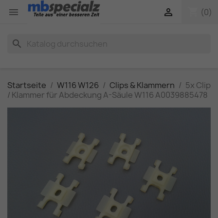
shopping_cart


(0)
search
Startseite
W116 W126
Clips & Klammern
5x Clip
/ Klammer für Abdeckung A-Säule W116 A0039885478