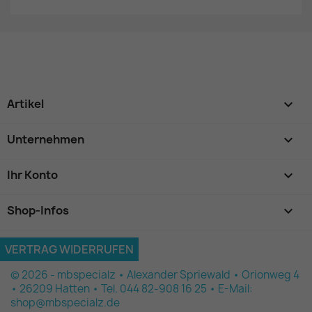
Artikel

Unternehmen

Ihr Konto

Shop-Infos
keyboard_arrow_down
VERTRAG WIDERRUFEN
© 2026 - mbspecialz • Alexander Spriewald • Orionweg 4
• 26209 Hatten • Tel. 044 82-908 16 25 • E-Mail:
shop@mbspecialz.de