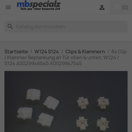
shopping_cart


(0)
search
Startseite
W124 S124
Clips & Klammern
8x Clip
/ Klammer Beplankung an Tür oben & unten, W124 /
S124 A0029946545 A0029947545