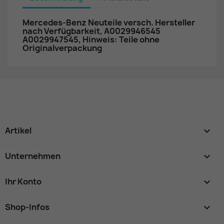
Mercedes-Benz Neuteile versch. Hersteller
nach Verfügbarkeit, A0029946545
A0029947545, Hinweis: Teile ohne
Originalverpackung
Artikel

Unternehmen

Ihr Konto

Shop-Infos
keyboard_arrow_down