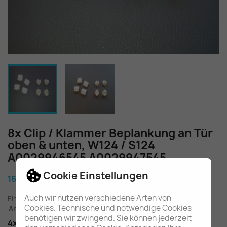
8x Clip / Klammer Beplankung an Tür
oben & unten, W124 / S124
A0029946545 A0029947545
Cookie Einstellungen
16,80 €
Auch wir nutzen verschiedene Arten von
Einschl. gesetzl. MwSt.
zuzügl. Versandkosten
Cookies. Technische und notwendige Cookies
Am Lager - In 2-3 Tagen bei Ihnen (Inland)
benötigen wir zwingend. Sie können jederzeit
4x Clipsmutter oben + 4x unten für die