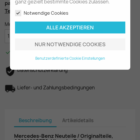
ganz gezielt bestimmte Cookies zulassen.
passend für die 1. Serie der Baureihe W201
Teilenummer
: A2019880378, Restbestand
Notwendige Cookies
Menge
ALLE AKZEPTIEREN

IN DEN WARENKORB
NUR NOTWENDIGE COOKIES

Am Lager - In 2-3 Tagen bei Ihnen.
Benutzerdefinierte Cookie Einstellungen
Datenschutzerklärung
Liefer- und Zahlungsbedingungen
Beschreibung
Artikeldetails
Mercedes-Benz Neuteile / Originalteile,