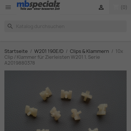
shopping_cart


(0)
search
Startseite
W201 190E/D
Clips & Klammern
10x
Clip / Klammer für Zierleisten W201 1. Serie
A2019880378