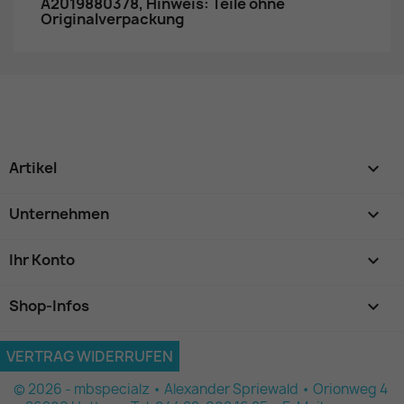
A2019880378, Hinweis: Teile ohne
Originalverpackung
Artikel

Unternehmen

Ihr Konto

Shop-Infos
keyboard_arrow_down
VERTRAG WIDERRUFEN
© 2026 - mbspecialz • Alexander Spriewald • Orionweg 4