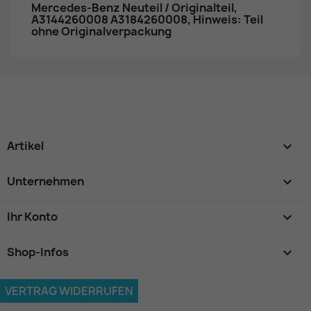
Mercedes-Benz Neuteil / Originalteil,
A3144260008 A3184260008, Hinweis: Teil
ohne Originalverpackung
Artikel

Unternehmen

Ihr Konto

Shop-Infos
keyboard_arrow_down
VERTRAG WIDERRUFEN