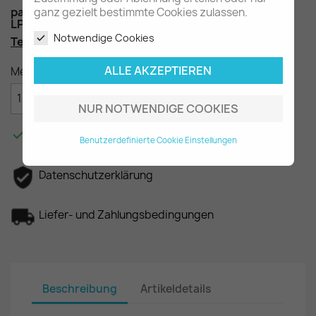
passend für die Baureihen W316 / W318 im
ganz gezielt bestimmte Cookies zulassen.
LP LPK LPO 809 811 813 913 etc.
Notwendige Cookies
Teilenummer
: A3144260008 A3184260008
ALLE AKZEPTIEREN
Menge

IN DEN WARENKORB
NUR NOTWENDIGE COOKIES

Am Lager - In 2-3 Tagen bei Ihnen.
Benutzerdefinierte Cookie Einstellungen
Datenschutzerklärung
Liefer- und Zahlungsbedingungen
Beschreibung
Artikeldetails