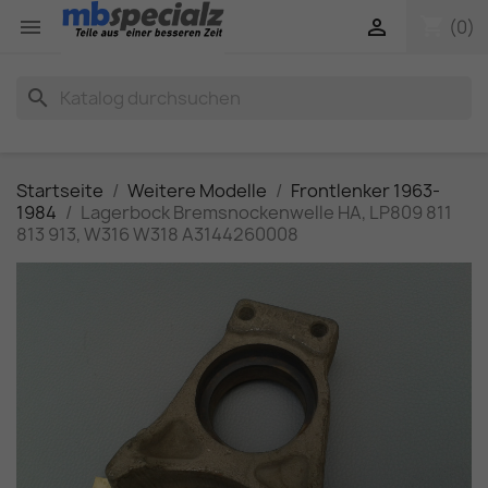
shopping_cart


(0)
search
Startseite
Weitere Modelle
Frontlenker 1963-
1984
Lagerbock Bremsnockenwelle HA, LP809 811
813 913, W316 W318 A3144260008