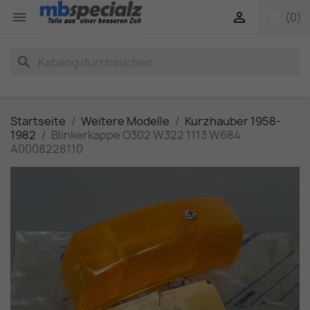
shopping_cart


(0)
search
Startseite
Weitere Modelle
Kurzhauber 1958-
1982
Blinkerkappe O302 W322 1113 W684
A0008228110