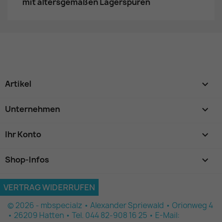
mit altersgemäßen Lagerspuren
Artikel

Unternehmen

Ihr Konto

Shop-Infos
keyboard_arrow_down
VERTRAG WIDERRUFEN
© 2026 - mbspecialz • Alexander Spriewald • Orionweg 4
• 26209 Hatten • Tel. 044 82-908 16 25 • E-Mail: