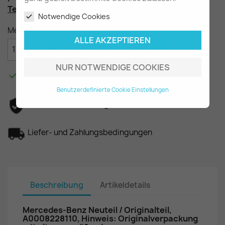
Teilenummer
: A0008228110
Notwendige Cookies
Menge
ALLE AKZEPTIEREN

IN DEN WARENKORB
NUR NOTWENDIGE COOKIES

Am Lager - In 2-3 Tagen bei Ihnen.
Benutzerdefinierte Cookie Einstellungen
Datenschutzerklärung
Liefer- und Zahlungsbedingungen
Beschreibung
Artikeldetails
Mercedes-Benz Neuteil / Originalteil,
A0008228110, Hinweis: Originalverpackung