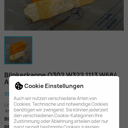
Blinkerkappe O302 W322 1113 W684
A0008228110
Cookie Einstellungen
35,60 €
Auch wir nutzen verschiedene Arten von
Cookies. Technische und notwendige Cookies
Einschl. gesetzl. MwSt.
zuzügl. Versandkosten
benötigen wir zwingend. Sie können jederzeit
Am Lager - In 2-3 Tagen bei Ihnen (Inland)
den verschiedenen Cookie-Kategorien Ihre
Blinkerkappe links oder rechts
Zustimmung oder Ablehnung erteilen oder nur
passend für die Baureihen 322 / 684
ganz gezielt bestimmte Cookies zulassen.