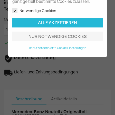
ganz gezielt bestimmte Cookies zulassen.
mit Motor OM346 & 355
Teilenummer
: A3461870075
Notwendige Cookies
Menge
ALLE AKZEPTIEREN

IN DEN WARENKORB
NUR NOTWENDIGE COOKIES

Am Lager - In 2-3 Tagen bei Ihnen.
Benutzerdefinierte Cookie Einstellungen
Datenschutzerklärung
Liefer- und Zahlungsbedingungen
Beschreibung
Artikeldetails
Mercedes-Benz Neuteil / Originalteil,