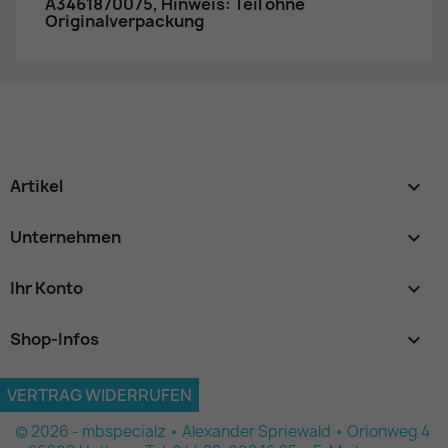
A3461870075, Hinweis: Teil ohne
Originalverpackung
Artikel

Unternehmen

Ihr Konto

Shop-Infos
keyboard_arrow_down
VERTRAG WIDERRUFEN
© 2026 - mbspecialz • Alexander Spriewald • Orionweg 4