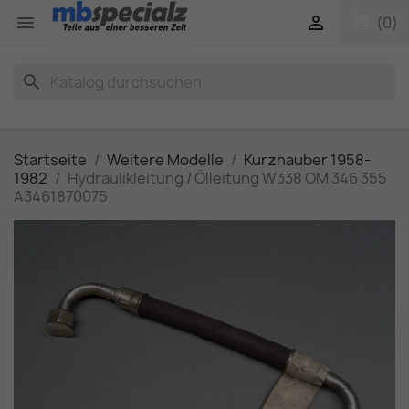
shopping_cart


(0)
search
Startseite
Weitere Modelle
Kurzhauber 1958-
1982
Hydraulikleitung / Ölleitung W338 OM 346 355
A3461870075