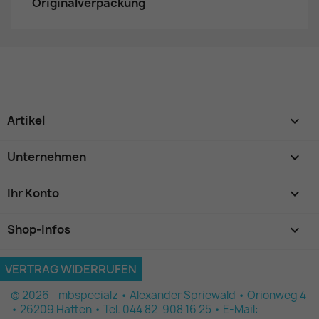
Originalverpackung
Artikel

Unternehmen

Ihr Konto

Shop-Infos
keyboard_arrow_down
VERTRAG WIDERRUFEN
© 2026 - mbspecialz • Alexander Spriewald • Orionweg 4
• 26209 Hatten • Tel. 044 82-908 16 25 • E-Mail: