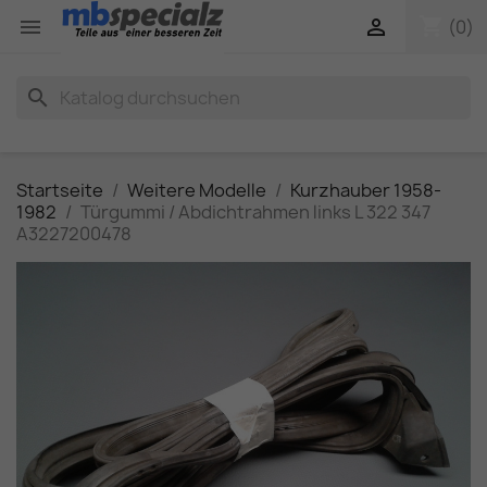
shopping_cart


(0)
search
Startseite
Weitere Modelle
Kurzhauber 1958-
1982
Türgummi / Abdichtrahmen links L 322 347
A3227200478