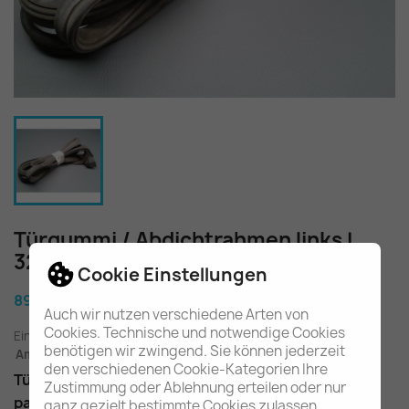
Türgummi / Abdichtrahmen links L
322 347 A3227200478
Cookie Einstellungen
89,90 €
Auch wir nutzen verschiedene Arten von
Cookies. Technische und notwendige Cookies
Einschl. gesetzl. MwSt.
zuzügl. Versandkosten
benötigen wir zwingend. Sie können jederzeit
Am Lager - In 2-3 Tagen bei Ihnen (Inland)
den verschiedenen Cookie-Kategorien Ihre
Türgummi / Abdichtrahmen für Fahrertür
Zustimmung oder Ablehnung erteilen oder nur
passend in den BR / FH 322 347
ganz gezielt bestimmte Cookies zulassen.