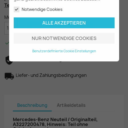
Teilenummer
: A3227200478
Notwendige Cookies
Menge
ALLE AKZEPTIEREN

IN DEN WARENKORB
NUR NOTWENDIGE COOKIES

Am Lager - In 2-3 Tagen bei Ihnen.
Benutzerdefinierte Cookie Einstellungen
Datenschutzerklärung
Liefer- und Zahlungsbedingungen
Beschreibung
Artikeldetails
Mercedes-Benz Neuteil / Originalteil,
A3227200478, Hinweis: Teil ohne