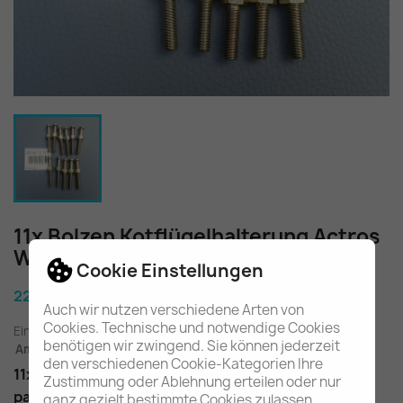
11x Bolzen Kotflügelhalterung Actros
W954 944 375 A0009911212
Cookie Einstellungen
22,40 €
Auch wir nutzen verschiedene Arten von
Cookies. Technische und notwendige Cookies
Einschl. gesetzl. MwSt.
zuzügl. Versandkosten
benötigen wir zwingend. Sie können jederzeit
Am Lager - In 2-3 Tagen bei Ihnen (Inland)
den verschiedenen Cookie-Kategorien Ihre
11x Bolzen für die Kotflügelhalterung
Zustimmung oder Ablehnung erteilen oder nur
passend im Actros W954 W944 W375
ganz gezielt bestimmte Cookies zulassen.