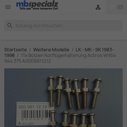
shopping_cart


(0)
search
Startseite
Weitere Modelle
LK - MK - SK 1983-
1998
11x Bolzen Kotflügelhalterung Actros W954
944 375 A0009911212