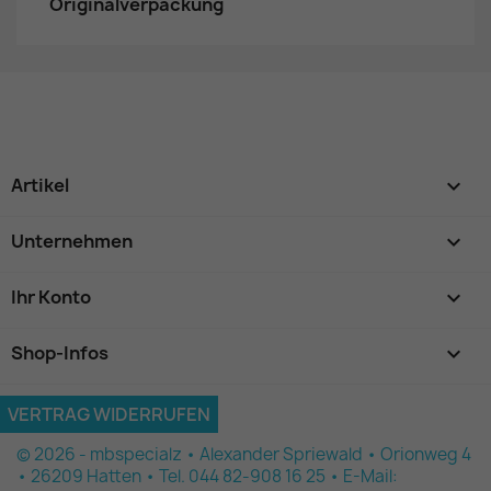
Originalverpackung
Artikel

Unternehmen

Ihr Konto

Shop-Infos
keyboard_arrow_down
VERTRAG WIDERRUFEN
© 2026 - mbspecialz • Alexander Spriewald • Orionweg 4
• 26209 Hatten • Tel. 044 82-908 16 25 • E-Mail: