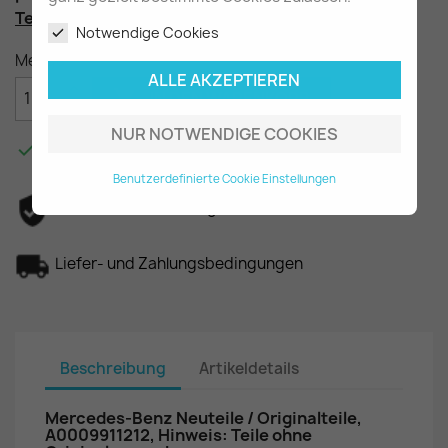
Teilenummer
: A0009911212
Notwendige Cookies
Menge
ALLE AKZEPTIEREN

IN DEN WARENKORB
NUR NOTWENDIGE COOKIES

Am Lager - In 2-3 Tagen bei Ihnen.
Benutzerdefinierte Cookie Einstellungen
Datenschutzerklärung
Liefer- und Zahlungsbedingungen
Beschreibung
Artikeldetails
Mercedes-Benz Neuteile / Originalteile,
A0009911212, Hinweis: Teile ohne