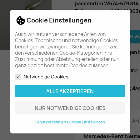
passend im W674-679 814 8
Teilenummer
: A67446003
Cookie Einstellungen
Menge
Auch wir nutzen verschiedene Arten von

IN DEN 
Cookies. Technische und notwendige Cookies
benötigen wir zwingend. Sie können jederzeit

Am Lager - In 2-3 Tagen 
den verschiedenen Cookie-Kategorien Ihre
Zustimmung oder Ablehnung erteilen oder nur
ganz gezielt bestimmte Cookies zulassen.
Datenschutzerklärung
Notwendige Cookies
Liefer- und Zahlungsb
ALLE AKZEPTIEREN
NUR NOTWENDIGE COOKIES
Beschreibung
Art
Benutzerdefinierte Cookie Einstellungen
Mercedes-Benz Neutei