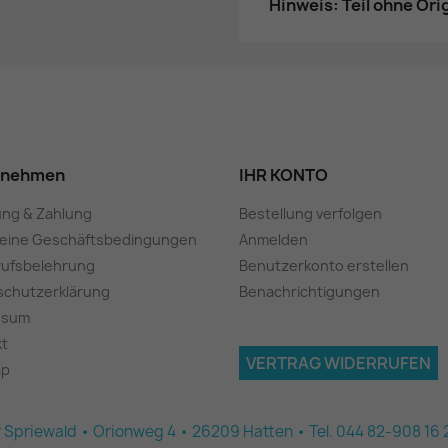
Hinweis: Teil ohne Or
rnehmen
IHR KONTO
ung & Zahlung
Bestellung verfolgen
meine Geschäftsbedingungen
Anmelden
rufsbelehrung
Benutzerkonto erstellen
schutzerklärung
Benachrichtigungen
ssum
kt
VERTRAG WIDERRUFEN
ap
 Spriewald • Orionweg 4 • 26209 Hatten • Tel. 044 82-908 16