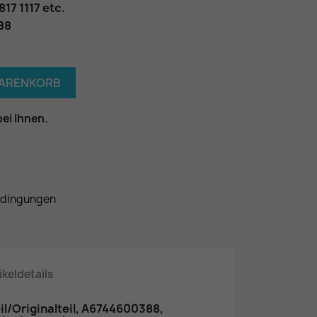
17 1117 etc.
88
WARENKORB
bei Ihnen.
edingungen
ikeldetails
l/Originalteil, A6744600388,