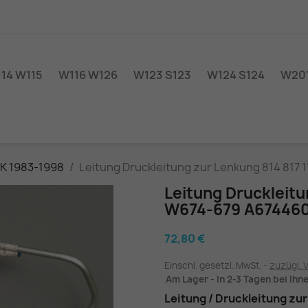
14 W115
W116 W126
W123 S123
W124 S124
W201
SK 1983-1998
Leitung Druckleitung zur Lenkung 814 817
Leitung Druckleitu
W674-679 A67446
72,80 €
Einschl. gesetzl. MwSt.
zuzügl. 
Am Lager - In 2-3 Tagen bei Ihn
Leitung / Druckleitung zu