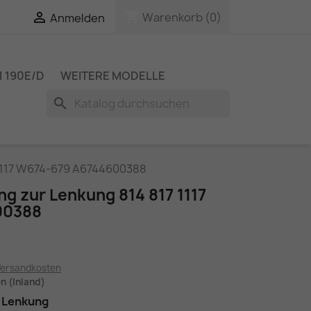
shopping_cart

Warenkorb
(0)
Anmelden
 190E/D
WEITERE MODELLE
search
 1117 W674-679 A6744600388
ng zur Lenkung 814 817 1117
00388
Versandkosten
en (Inland)
r Lenkung