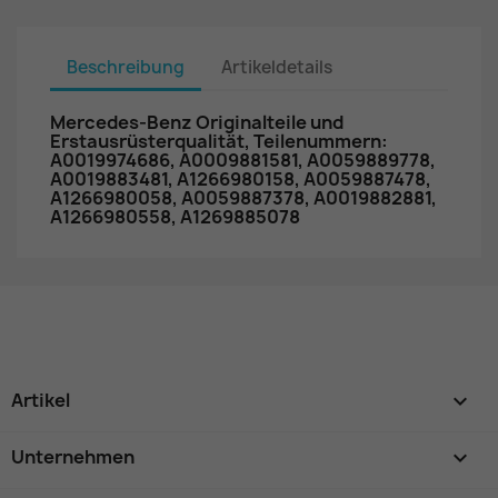
Beschreibung
Artikeldetails
Mercedes-Benz Originalteile und
Erstausrüsterqualität, Teilenummern:
A0019974686, A0009881581, A0059889778,
A0019883481, A1266980158, A0059887478,
A1266980058, A0059887378, A0019882881,
A1266980558, A1269885078
Artikel

Unternehmen
