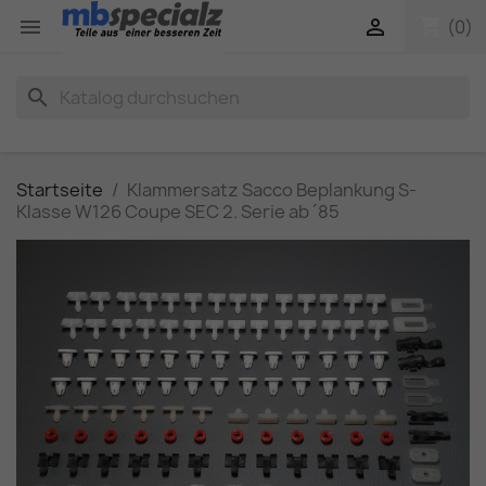
shopping_cart


(0)
search
Startseite
Klammersatz Sacco Beplankung S-
Klasse W126 Coupe SEC 2. Serie ab ´85