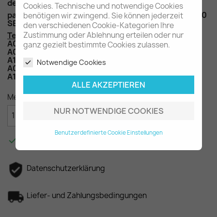
der S-Klasse Coupe Modelle C126
Cookies. Technische und notwendige Cookies
passend für die 2. Serie ab 09/1985 im 420/500/560
benötigen wir zwingend. Sie können jederzeit
SEC
den verschiedenen Cookie-Kategorien Ihre
Teilenummern
: A0019974686, A0009881581,
Zustimmung oder Ablehnung erteilen oder nur
A0059889778,
ganz gezielt bestimmte Cookies zulassen.
A0019883481, A1266980158, A0059887478,
A1266980058,
Notwendige Cookies
A0059887378, A0019882881, A1266980558,
A1269885078
ALLE AKZEPTIEREN
Menge
NUR NOTWENDIGE COOKIES

IN DEN WARENKORB
Benutzerdefinierte Cookie Einstellungen

Am Lager - In 2-3 Tagen bei Ihnen.
Datenschutzerklärung
Liefer- und Zahlungsbedingungen