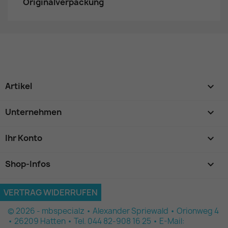
Originalverpackung
Artikel

Unternehmen

Ihr Konto

Shop-Infos
keyboard_arrow_down
VERTRAG WIDERRUFEN
© 2026 - mbspecialz • Alexander Spriewald • Orionweg 4
• 26209 Hatten • Tel. 044 82-908 16 25 • E-Mail: