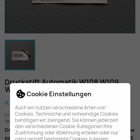
Druckstift Automatik W108 W109
W110 W111 W114 W115 A1152775375
Cookie Einstellungen
9,60 €
Auch wir nutzen verschiedene Arten von
Cookies. Technische und notwendige Cookies
Einschl. gesetzl. MwSt.
zuzügl. Versandkosten
benötigen wir zwingend. Sie können jederzeit
Am Lager - In 2-3 Tagen bei Ihnen (Inland)
den verschiedenen Cookie-Kategorien Ihre
Druckstift an Bremsband für das Automatikgetriebe
Zustimmung oder Ablehnung erteilen oder nur
passend u.a. im W108, W109, W110, W111, W114, W115
ganz gezielt bestimmte Cookies zulassen.