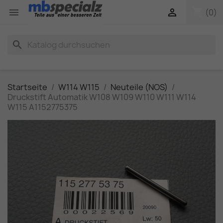
shopping_cart


(0)
search
Startseite
W114 W115
Neuteile (NOS)
Druckstift Automatik W108 W109 W110 W111 W114
W115 A1152775375