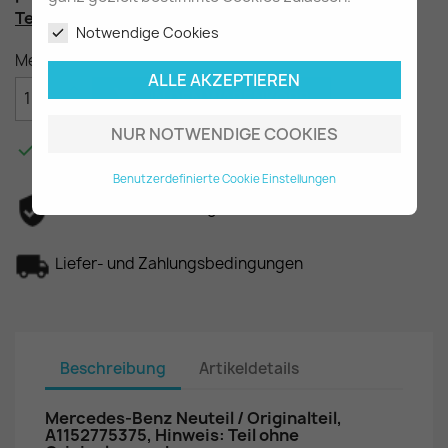
Teilenummer
: A1152775375
Notwendige Cookies
Menge
ALLE AKZEPTIEREN

IN DEN WARENKORB
NUR NOTWENDIGE COOKIES

Am Lager - In 2-3 Tagen bei Ihnen.
Benutzerdefinierte Cookie Einstellungen
Datenschutzerklärung
Liefer- und Zahlungsbedingungen
Beschreibung
Artikeldetails
Mercedes-Benz Neuteil / Originalteil,
A1152775375, Hinweis: Teil ohne