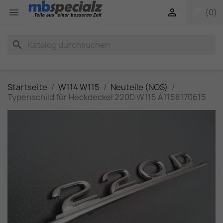
shopping_cart


(0)
search
Startseite
W114 W115
Neuteile (NOS)
Typenschild für Heckdeckel 220D W115 A1158170615