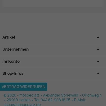
Artikel

Unternehmen

Ihr Konto

Shop-Infos
keyboard_arrow_down
VERTRAG WIDERRUFEN
© 2026 - mbspecialz • Alexander Spriewald • Orionweg 4
• 26209 Hatten • Tel. 044 82-908 16 25 • E-Mail:
shop@mbspecialz.de