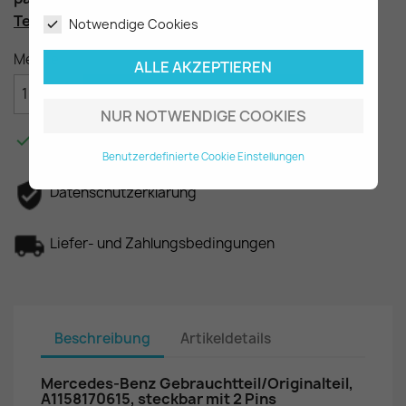
Teilenummer
: A1158170615, ca. 227mm
Notwendige Cookies
Menge
ALLE AKZEPTIEREN

IN DEN WARENKORB
NUR NOTWENDIGE COOKIES

Am Lager - In 2-3 Tagen bei Ihnen.
Benutzerdefinierte Cookie Einstellungen
Datenschutzerklärung
Liefer- und Zahlungsbedingungen
Beschreibung
Artikeldetails
Mercedes-Benz Gebrauchtteil/Originalteil,
A1158170615, steckbar mit 2 Pins