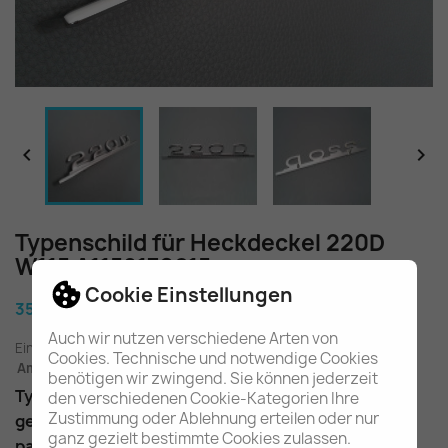


Typenschild für Heckdeckel 220D
W115 A1158170615
Cookie Einstellungen
35,80 €
Auch wir nutzen verschiedene Arten von
Einschl. gesetzl. MwSt.
zuzügl. Versandkosten
Cookies. Technische und notwendige Cookies
Am Lager - In 2-3 Tagen bei Ihnen (Inland)
benötigen wir zwingend. Sie können jederzeit
Typenschild "220D" für Heckdeckel
den verschiedenen Cookie-Kategorien Ihre
Zustimmung oder Ablehnung erteilen oder nur
gebrauchter Zustand, schön erhalten
ganz gezielt bestimmte Cookies zulassen.
passend für den 220D W115