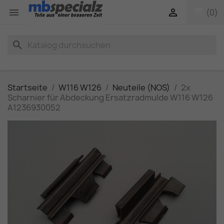
shopping_cart


(0)
search
Startseite
W116 W126
Neuteile (NOS)
2x
Scharnier für Abdeckung Ersatzradmulde W116 W126
A1236930052