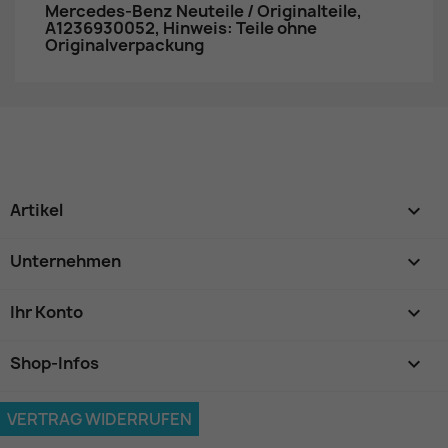
Mercedes-Benz Neuteile / Originalteile,
A1236930052, Hinweis: Teile ohne
Originalverpackung
Artikel

Unternehmen

Ihr Konto

Shop-Infos
keyboard_arrow_down
VERTRAG WIDERRUFEN