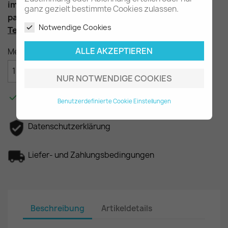
im Kofferraum
ganz gezielt bestimmte Cookies zulassen.
passend für die Baureihen W116 & W126
Notwendige Cookies
Teilenummer
: A1236930052
ALLE AKZEPTIEREN
Menge

IN DEN WARENKORB
NUR NOTWENDIGE COOKIES

Am Lager - In 2-3 Tagen bei Ihnen.
Benutzerdefinierte Cookie Einstellungen
Datenschutzerklärung
Liefer- und Zahlungsbedingungen
Beschreibung
Artikeldetails