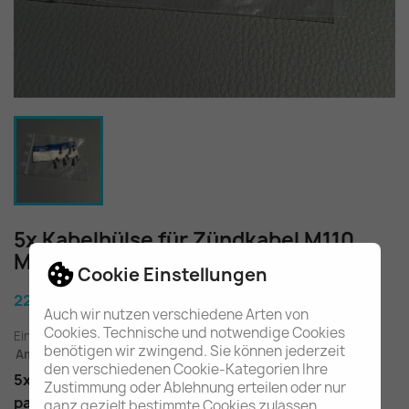
5x Kabelhülse für Zündkabel M110
M115 M123 A0001592138
Cookie Einstellungen
22,60 €
Auch wir nutzen verschiedene Arten von
Cookies. Technische und notwendige Cookies
Einschl. gesetzl. MwSt.
zuzügl. Versandkosten
benötigen wir zwingend. Sie können jederzeit
Am Lager - In 2-3 Tagen bei Ihnen (Inland)
den verschiedenen Cookie-Kategorien Ihre
5x Kabelhülse für die Zündkabel an Verteilerkappe
Zustimmung oder Ablehnung erteilen oder nur
passend je nach Ausführung im M110, M115, M123
ganz gezielt bestimmte Cookies zulassen.