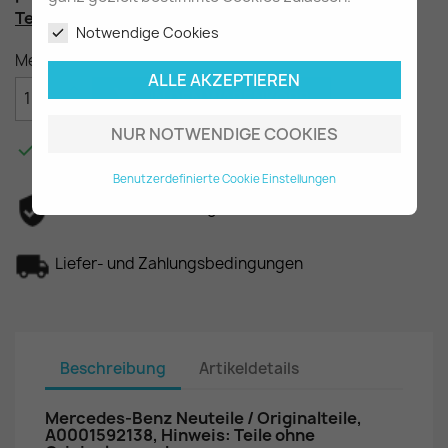
Teilenummer
: A0001592138
Notwendige Cookies
Menge
ALLE AKZEPTIEREN

IN DEN WARENKORB
NUR NOTWENDIGE COOKIES

Am Lager - In 2-3 Tagen bei Ihnen.
Benutzerdefinierte Cookie Einstellungen
Datenschutzerklärung
Liefer- und Zahlungsbedingungen
Beschreibung
Artikeldetails
Mercedes-Benz Neuteile / Originalteile,
A0001592138, Hinweis: Teile ohne