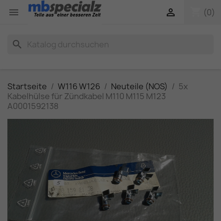
shopping_cart


(0)
search
Startseite
W116 W126
Neuteile (NOS)
5x
Kabelhülse für Zündkabel M110 M115 M123
A0001592138