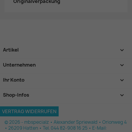
Originalverpackung
Artikel

Unternehmen

Ihr Konto

Shop-Infos
keyboard_arrow_down
VERTRAG WIDERRUFEN
© 2026 - mbspecialz • Alexander Spriewald • Orionweg 4
• 26209 Hatten • Tel. 044 82-908 16 25 • E-Mail: