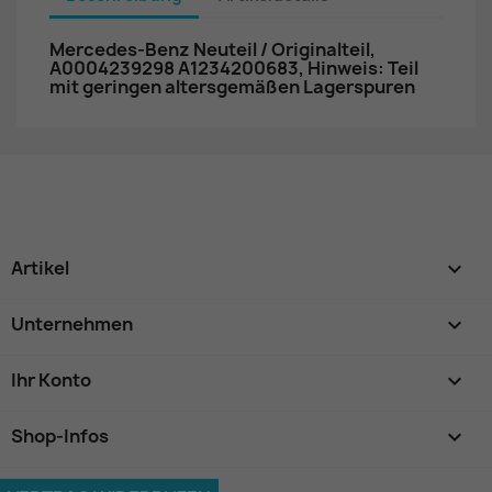
Mercedes-Benz Neuteil / Originalteil,
A0004239298 A1234200683, Hinweis: Teil
mit geringen altersgemäßen Lagerspuren
Artikel

Unternehmen

Ihr Konto

Shop-Infos
keyboard_arrow_down