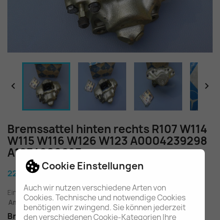


Bremssattel hinten rechts R107 W114
W115 W116 W126 W123 A0004239298
A1234200683
Cookie Einstellungen
225,80 €
Auch wir nutzen verschiedene Arten von
Einschl. gesetzl. MwSt.
zuzügl. Versandkosten
Cookies. Technische und notwendige Cookies
Am Lager - In 2-3 Tagen bei Ihnen (Inland)
benötigen wir zwingend. Sie können jederzeit
Bremssattel hinten rechts
den verschiedenen Cookie-Kategorien Ihre