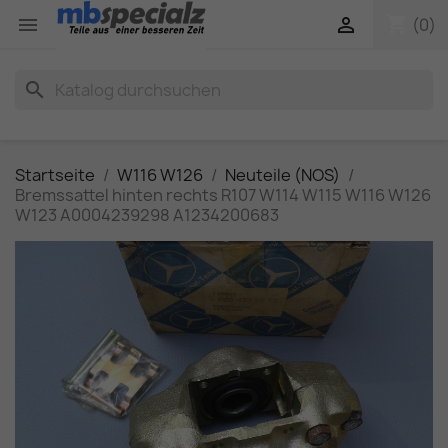
shopping_cart


(0)
search
Startseite
W116 W126
Neuteile (NOS)
Bremssattel hinten rechts R107 W114 W115 W116 W126
W123 A0004239298 A1234200683