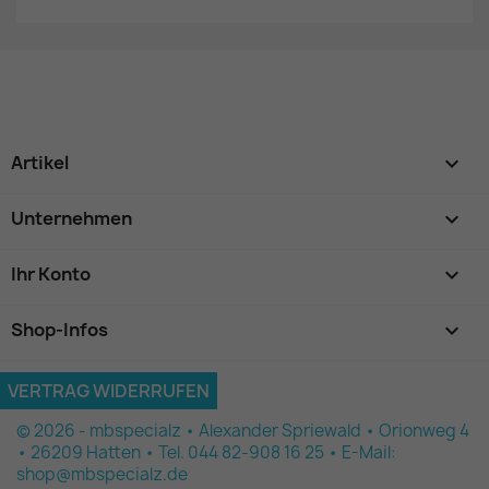
Artikel

Unternehmen

Ihr Konto

Shop-Infos
keyboard_arrow_down
VERTRAG WIDERRUFEN
© 2026 - mbspecialz • Alexander Spriewald • Orionweg 4
• 26209 Hatten • Tel. 044 82-908 16 25 • E-Mail:
shop@mbspecialz.de