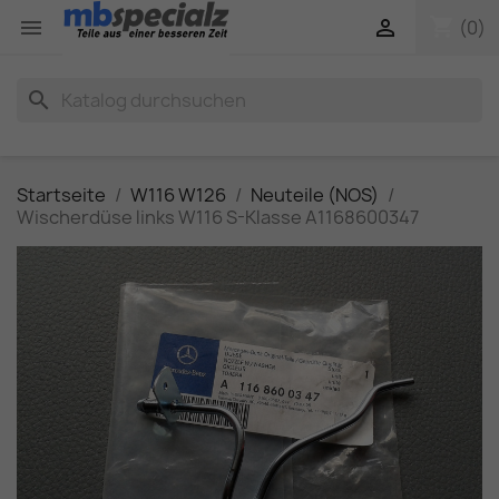
shopping_cart


(0)
search
Startseite
W116 W126
Neuteile (NOS)
Wischerdüse links W116 S-Klasse A1168600347