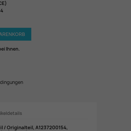
CE)
54
WARENKORB
bei Ihnen.
edingungen
ikeldetails
 / Originalteil, A1237200154,