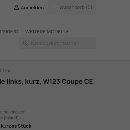
shopping_cart

Warenkorb
(0)
Anmelden
 190E/D
WEITERE MODELLE
search
00154
e links, kurz, W123 Coupe CE
Versandkosten
en (Inland)
, kurzes Stück