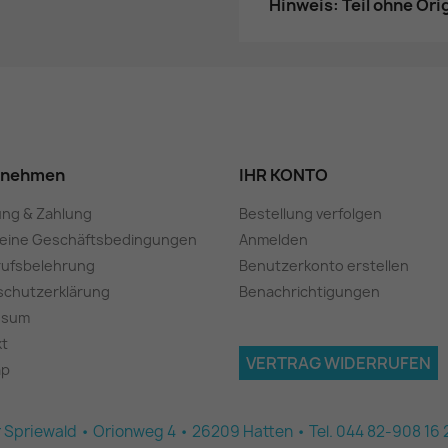
Hinweis: Teil ohne Or
rnehmen
IHR KONTO
ung & Zahlung
Bestellung verfolgen
meine Geschäftsbedingungen
Anmelden
rufsbelehrung
Benutzerkonto erstellen
schutzerklärung
Benachrichtigungen
ssum
kt
VERTRAG WIDERRUFEN
ap
 Spriewald • Orionweg 4 • 26209 Hatten • Tel. 044 82-908 16