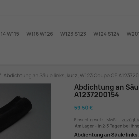
14 W115
W116 W126
W123 S123
W124 S124
W201
Abdichtung an Säule links, kurz, W123 Coupe CE A12372
Abdichtung an Säul
A1237200154
59,50 €
Einschl. gesetzl. MwSt.
zuzügl. 
Am Lager - In 2-3 Tagen bei Ihn
Abdichtung an Säule links