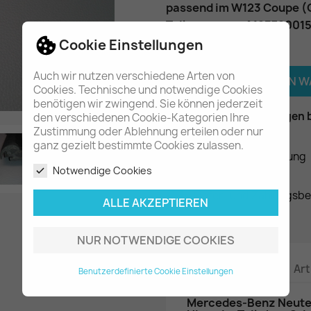
passend im W123 Coupe (
Teilenummer
: A12372001
Cookie Einstellungen
Menge
Auch wir nutzen verschiedene Arten von

IN DEN 
Cookies. Technische und notwendige Cookies
benötigen wir zwingend. Sie können jederzeit

Am Lager - In 2-3 Tagen 
den verschiedenen Cookie-Kategorien Ihre
Zustimmung oder Ablehnung erteilen oder nur
ganz gezielt bestimmte Cookies zulassen.
Datenschutzerklärung

Notwendige Cookies
Liefer- und Zahlungsb
ALLE AKZEPTIEREN
NUR NOTWENDIGE COOKIES
Beschreibung
Art
Benutzerdefinierte Cookie Einstellungen
Mercedes-Benz Neuteil