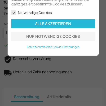
für die Tür hinten rechts
ganz gezielt bestimmte Cookies zulassen.
passend für die W123 Limousine
Notwendige Cookies
Teilenummer
: A1237352009
ALLE AKZEPTIEREN
Menge

IN DEN WARENKORB
NUR NOTWENDIGE COOKIES

Am Lager - In 2-3 Tagen bei Ihnen.
Benutzerdefinierte Cookie Einstellungen
Datenschutzerklärung
Liefer- und Zahlungsbedingungen
Beschreibung
Artikeldetails