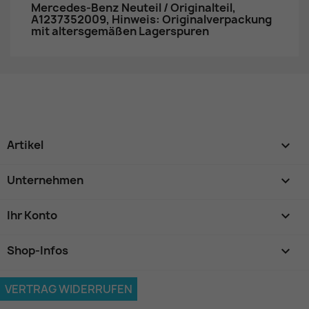
Mercedes-Benz Neuteil / Originalteil,
A1237352009, Hinweis: Originalverpackung
mit altersgemäßen Lagerspuren
Artikel

Unternehmen

Ihr Konto

Shop-Infos
keyboard_arrow_down
VERTRAG WIDERRUFEN