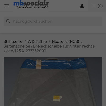
shopping_cart


(0)
search
Startseite
W123 S123
Neuteile (NOS)
Seitenscheibe / Dreieckscheibe Tür hinten rechts,
klar W123 A1237352009