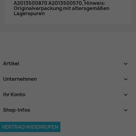
A2013500870 A2013500570, Hinweis:
Originalverpackung mit altersgemäßen
Lagerspuren
Artikel

Unternehmen

Ihr Konto

Shop-Infos
keyboard_arrow_down
VERTRAG WIDERRUFEN