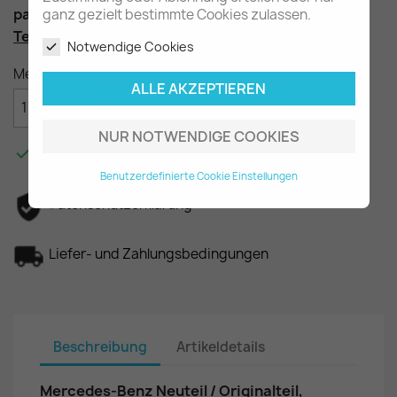
passend für die Baureihen W201 & W124
ganz gezielt bestimmte Cookies zulassen.
Teilenummer
: A2013500870 (A2013500570)
Notwendige Cookies
Menge
ALLE AKZEPTIEREN

IN DEN WARENKORB
NUR NOTWENDIGE COOKIES

Am Lager - In 2-3 Tagen bei Ihnen.
Benutzerdefinierte Cookie Einstellungen
Datenschutzerklärung
Liefer- und Zahlungsbedingungen
Beschreibung
Artikeldetails
Mercedes-Benz Neuteil / Originalteil,