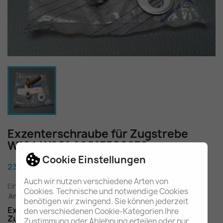
Exzenterschraube für Zugstrebe
W124 W201 A2013500870
Cookie Einstellungen
23,80 €
Auch wir nutzen verschiedene Arten von
Einschl. gesetzl. MwSt.
zuzügl. Versandkosten
Cookies. Technische und notwendige Cookies
Am Lager - In 2-3 Tagen bei Ihnen (Inland)
benötigen wir zwingend. Sie können jederzeit
Exzenterschraube für Einstellarbeiten an der
den verschiedenen Cookie-Kategorien Ihre
Zugstrebe der Hinterachse
Zustimmung oder Ablehnung erteilen oder nur