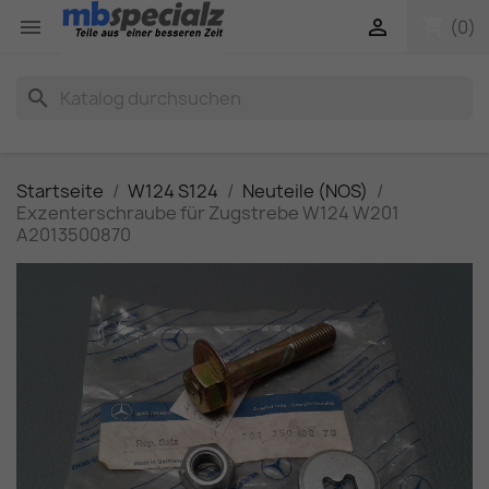
shopping_cart


(0)
search
Startseite
W124 S124
Neuteile (NOS)
Exzenterschraube für Zugstrebe W124 W201
A2013500870