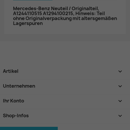
Mercedes-Benz Neuteil / Originalteil,
A1244110515 A1294100215, Hinweis: Teil
ohne Originalverpackung mit altersgemäßen
Lagerspuren
Artikel

Unternehmen

Ihr Konto

Shop-Infos
keyboard_arrow_down