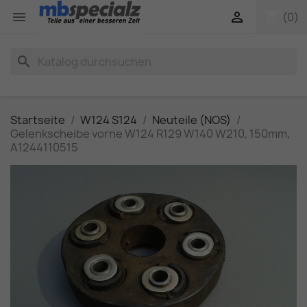
shopping_cart


(0)
search
Startseite
W124 S124
Neuteile (NOS)
Gelenkscheibe vorne W124 R129 W140 W210, 150mm,
A1244110515