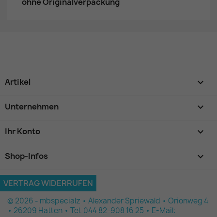
ohne Originalverpackung
Artikel

Unternehmen

Ihr Konto

Shop-Infos
keyboard_arrow_down
VERTRAG WIDERRUFEN
© 2026 - mbspecialz • Alexander Spriewald • Orionweg 4
• 26209 Hatten • Tel. 044 82-908 16 25 • E-Mail: