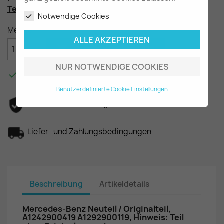
Teilenummer
: A1242900419 (A1292900119)
Notwendige Cookies
Menge
ALLE AKZEPTIEREN

IN DEN WARENKORB
NUR NOTWENDIGE COOKIES

Am Lager - In 2-3 Tagen bei Ihnen.
Benutzerdefinierte Cookie Einstellungen
Datenschutzerklärung
Liefer- und Zahlungsbedingungen
Beschreibung
Artikeldetails
Mercedes-Benz Neuteil / Originalteil,
A1242900419 A1292900119, Hinweis: Teil