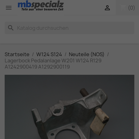
shopping_cart


(0)
search
Startseite
W124 S124
Neuteile (NOS)
Lagerbock Pedalanlage W201 W124 R129
A1242900419 A1292900119