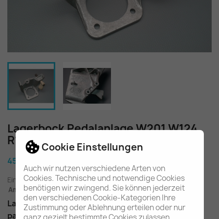
Lagerbock Pedalanlage W201 W124
R129 A1242900419 A1292900119
Cookie Einstellungen
45,90 €
Auch wir nutzen verschiedene Arten von
Cookies. Technische und notwendige Cookies
Einschl. gesetzl. MwSt.
zuzügl. Versandkosten
benötigen wir zwingend. Sie können jederzeit
Am Lager - In 2-3 Tagen bei Ihnen (Inland)
den verschiedenen Cookie-Kategorien Ihre
Lagerbock für Pedalanlage bei Schaltgetriebe
Zustimmung oder Ablehnung erteilen oder nur
passend für die Baureihen W201, W124 & R129
ganz gezielt bestimmte Cookies zulassen.