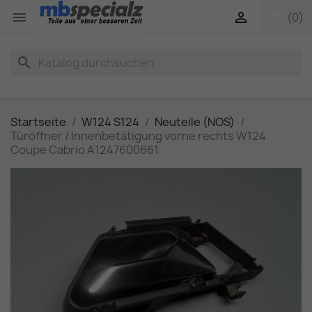
shopping_cart


(0)
search
Startseite
W124 S124
Neuteile (NOS)
Türöffner / Innenbetätigung vorne rechts W124
Coupe Cabrio A1247600661