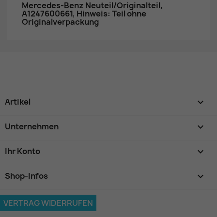
Mercedes-Benz Neuteil/Originalteil,
A1247600661, Hinweis: Teil ohne
Originalverpackung
Artikel

Unternehmen

Ihr Konto

Shop-Infos
keyboard_arrow_down
VERTRAG WIDERRUFEN