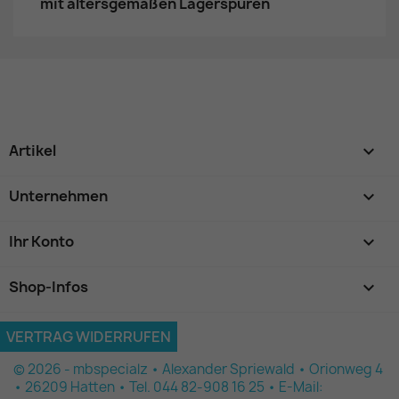
mit altersgemäßen Lagerspuren
Artikel

Unternehmen

Ihr Konto

Shop-Infos
keyboard_arrow_down
VERTRAG WIDERRUFEN
© 2026 - mbspecialz • Alexander Spriewald • Orionweg 4
• 26209 Hatten • Tel. 044 82-908 16 25 • E-Mail: