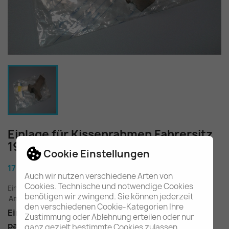
Einlage für Kissenrahmen Fahrersitz
190E/D W201 A2019142215
Cookie Einstellungen
17,80 €
Auch wir nutzen verschiedene Arten von
Cookies. Technische und notwendige Cookies
Einschl. gesetzl. MwSt.
zuzügl. Versandkosten
benötigen wir zwingend. Sie können jederzeit
Am Lager - In 2-3 Tagen bei Ihnen (Inland)
den verschiedenen Cookie-Kategorien Ihre
Einlage für Fahrer- oder Beifahrersitz
Zustimmung oder Ablehnung erteilen oder nur
passend für die W201 Baureihe
ganz gezielt bestimmte Cookies zulassen.