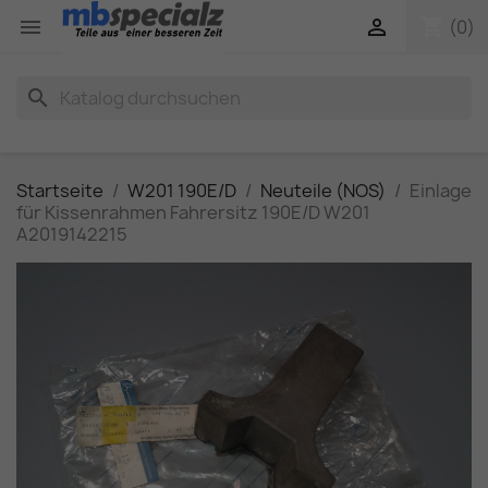
shopping_cart


(0)
search
Startseite
W201 190E/D
Neuteile (NOS)
Einlage
für Kissenrahmen Fahrersitz 190E/D W201
A2019142215