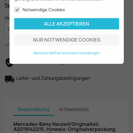
Teilenummer
: A2019142215
Notwendige Cookies
Menge
ALLE AKZEPTIEREN

IN DEN WARENKORB
NUR NOTWENDIGE COOKIES

Am Lager - In 2-3 Tagen bei Ihnen.
Benutzerdefinierte Cookie Einstellungen
Datenschutzerklärung
Liefer- und Zahlungsbedingungen
Beschreibung
Artikeldetails
Mercedes-Benz Neuteil/Originalteil,
A2019142215, Hinweis: Originalverpackung