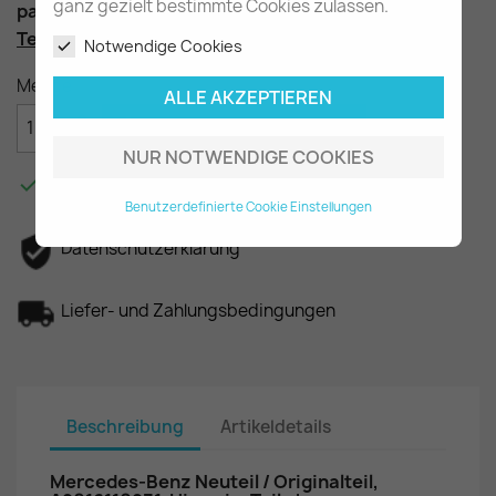
ganz gezielt bestimmte Cookies zulassen.
passend für die W201 Baureihe
Teilenummer
: A2016110231
Notwendige Cookies
Menge
ALLE AKZEPTIEREN

IN DEN WARENKORB
NUR NOTWENDIGE COOKIES

Am Lager - In 2-3 Tagen bei Ihnen.
Benutzerdefinierte Cookie Einstellungen
Datenschutzerklärung
Liefer- und Zahlungsbedingungen
Beschreibung
Artikeldetails
Mercedes-Benz Neuteil / Originalteil,