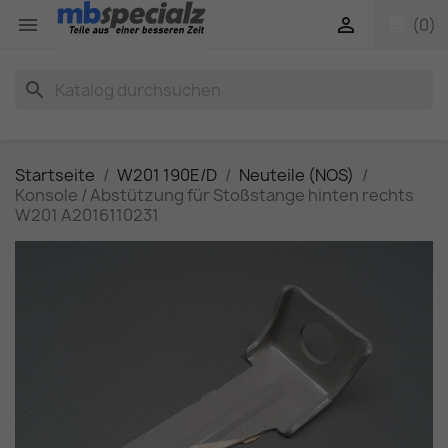
shopping_cart


(0)
search
Startseite
W201 190E/D
Neuteile (NOS)
Konsole / Abstützung für Stoßstange hinten rechts
W201 A2016110231