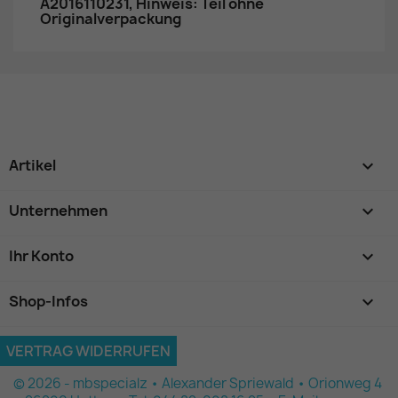
A2016110231, Hinweis: Teil ohne
Originalverpackung
Artikel

Unternehmen

Ihr Konto

Shop-Infos
keyboard_arrow_down
VERTRAG WIDERRUFEN
© 2026 - mbspecialz • Alexander Spriewald • Orionweg 4