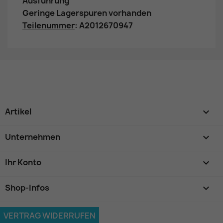
Ausführung
Geringe Lagerspuren vorhanden
Teilenummer
: A2012670947
Artikel

Unternehmen

Ihr Konto

Shop-Infos
keyboard_arrow_down
VERTRAG WIDERRUFEN