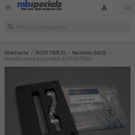
shopping_cart


(0)
search
Startseite
W201 190E/D
Neuteile (NOS)
Schaltkulisse Automatik A2012670947