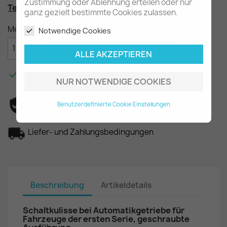
Zustimmung oder Ablehnung erteilen oder nur
Teilenummer
: A2012670947
ganz gezielt bestimmte Cookies zulassen.
Menge
Notwendige Cookies

IN DEN WARENKORB
ALLE AKZEPTIEREN

Am Lager - In 2-3 Tagen bei Ihnen.
NUR NOTWENDIGE COOKIES
Datenschutzerklärung
Benutzerdefinierte Cookie Einstellungen
Liefer- und Zahlungsbedingungen
Beschreibung
Artikeldetails
Schaltkulisse bei Automatikgetriebe für
Fahrzeuge der ersten Serie, geschraubte