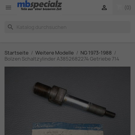
shopping_cart


(0)
search
Startseite
Weitere Modelle
NG 1973-1988
Bolzen Schaltzylinder A3852682274 Getriebe 714