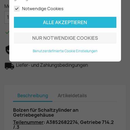
Menge
Notwendige Cookies

IN DEN WARENKORB
ALLE AKZEPTIEREN

Am Lager - In 2-3 Tagen bei Ihnen.
NUR NOTWENDIGE COOKIES
Datenschutzerklärung
Benutzerdefinierte Cookie Einstellungen
Liefer- und Zahlungsbedingungen
Beschreibung
Artikeldetails
Bolzen für Schaltzylinder an
Getriebegehäuse
Teilenummer
: A3852682274, Getriebe 714.2
/.3