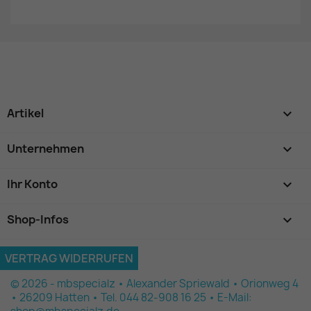
Artikel

Unternehmen

Ihr Konto

Shop-Infos
keyboard_arrow_down
VERTRAG WIDERRUFEN
© 2026 - mbspecialz • Alexander Spriewald • Orionweg 4
• 26209 Hatten • Tel. 044 82-908 16 25 • E-Mail: