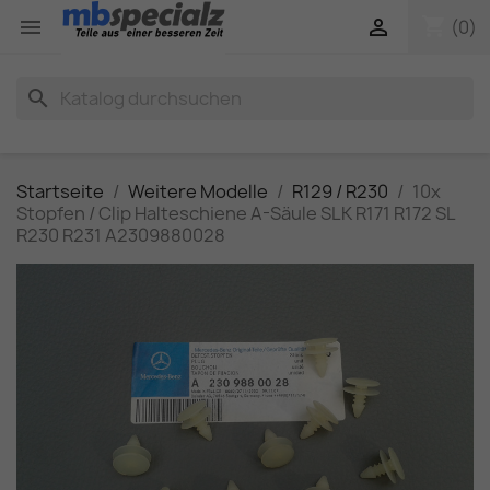
shopping_cart


(0)
search
Startseite
Weitere Modelle
R129 / R230
10x
Stopfen / Clip Halteschiene A-Säule SLK R171 R172 SL
R230 R231 A2309880028