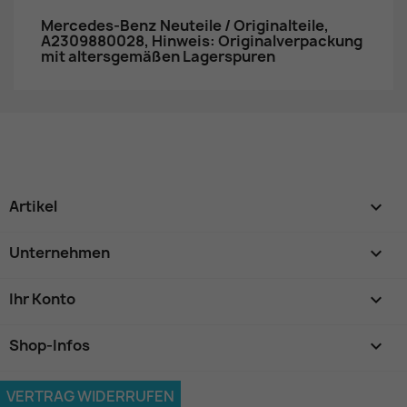
Mercedes-Benz Neuteile / Originalteile,
A2309880028, Hinweis: Originalverpackung
mit altersgemäßen Lagerspuren
Artikel

Unternehmen

Ihr Konto

Shop-Infos
keyboard_arrow_down
VERTRAG WIDERRUFEN