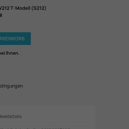
W212 T-Modell (S212)
8
WARENKORB
bei Ihnen.
edingungen
ikeldetails