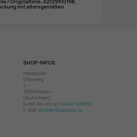
e / Originalteile, A2129910198,
packung mit altersgemäßen
SHOP-INFOS
mbspecialz
Orionweg
4
26209 Hatten
Deutschland
Rufen Sie uns an:
04482-9081625
E-Mail:
shop@mbspecialz.de