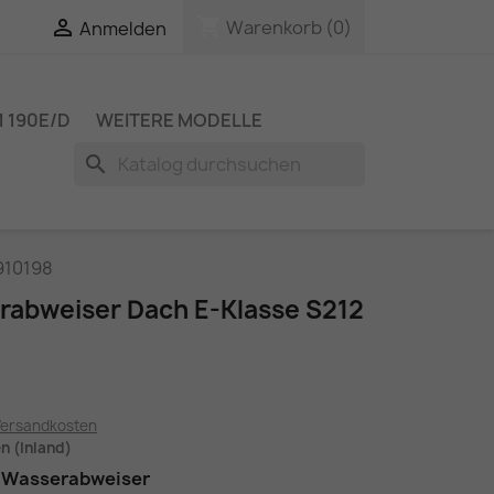
shopping_cart

Warenkorb
(0)
Anmelden
 190E/D
WEITERE MODELLE
search
910198
abweiser Dach E-Klasse S212
Versandkosten
en (Inland)
r Wasserabweiser