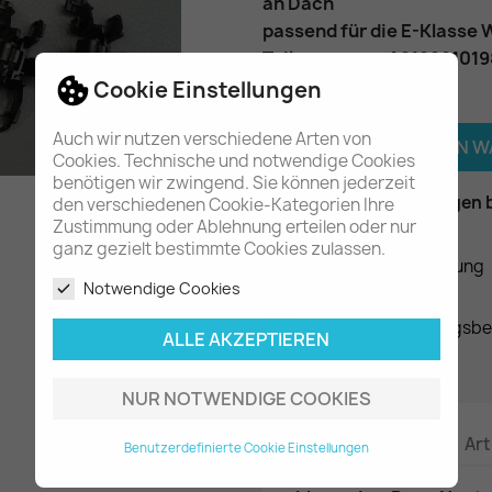
an Dach
passend für die E-Klasse 
Teilenummer
: A212991019
Cookie Einstellungen
Menge
Auch wir nutzen verschiedene Arten von

IN DEN 
Cookies. Technische und notwendige Cookies
benötigen wir zwingend. Sie können jederzeit

Am Lager - In 2-3 Tagen 
den verschiedenen Cookie-Kategorien Ihre
Zustimmung oder Ablehnung erteilen oder nur
ganz gezielt bestimmte Cookies zulassen.
Datenschutzerklärung
Notwendige Cookies
Liefer- und Zahlungsb
ALLE AKZEPTIEREN
NUR NOTWENDIGE COOKIES
Beschreibung
Art
Benutzerdefinierte Cookie Einstellungen