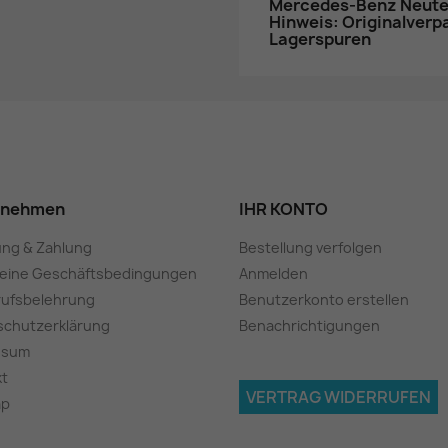
Mercedes-Benz Neuteil
Hinweis: Originalver
Lagerspuren
rnehmen
IHR KONTO
ung & Zahlung
Bestellung verfolgen
meine Geschäftsbedingungen
Anmelden
rufsbelehrung
Benutzerkonto erstellen
schutzerklärung
Benachrichtigungen
ssum
kt
VERTRAG WIDERRUFEN
ap