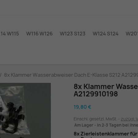
14 W115
W116 W126
W123 S123
W124 S124
W201
8x Klammer Wasserabweiser Dach E-Klasse S212 A2129
8x Klammer Wasser
A2129910198
19,80 €
Einschl. gesetzl. MwSt.
zuzügl. 
Am Lager - In 2-3 Tagen bei Ihn
8x Zierleistenklammer fü