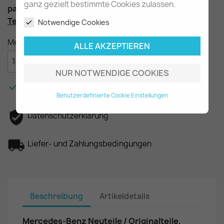
ganz gezielt bestimmte Cookies zulassen.
passend u.a. im O303 W301
Teilenummer
: A3014600495 A3014620843
Notwendige Cookies
Menge
ALLE AKZEPTIEREN

IN DEN WARENKORB
NUR NOTWENDIGE COOKIES

Am Lager - In 2-3 Tagen bei Ihnen.
Benutzerdefinierte Cookie Einstellungen
Datenschutzerklärung
Liefer- und Zahlungsbedingungen
Beschreibung
Artikeldetails
Mercedes-Benz Neuteile / Originalteile,