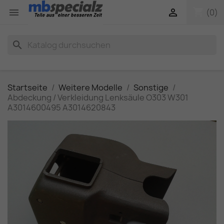
shopping_cart


(0)
search
Startseite
Weitere Modelle
Sonstige
Abdeckung / Verkleidung Lenksäule O303 W301
A3014600495 A3014620843