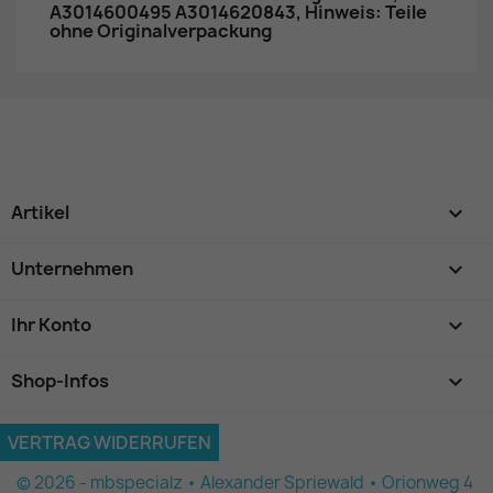
A3014600495 A3014620843, Hinweis: Teile
ohne Originalverpackung
Artikel

Unternehmen

Ihr Konto

Shop-Infos
keyboard_arrow_down
VERTRAG WIDERRUFEN
© 2026 - mbspecialz • Alexander Spriewald • Orionweg 4