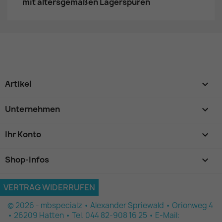
mit altersgemäßen Lagerspuren
Artikel

Unternehmen

Ihr Konto

Shop-Infos
keyboard_arrow_down
VERTRAG WIDERRUFEN
© 2026 - mbspecialz • Alexander Spriewald • Orionweg 4
• 26209 Hatten • Tel. 044 82-908 16 25 • E-Mail: