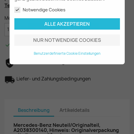
Teilenummer
: A2038300140, frühe Ausführung
Notwendige Cookies
Menge
ALLE AKZEPTIEREN

IN DEN WARENKORB
NUR NOTWENDIGE COOKIES

Am Lager - In 2-3 Tagen bei Ihnen.
Benutzerdefinierte Cookie Einstellungen
Datenschutzerklärung
Liefer- und Zahlungsbedingungen
Beschreibung
Artikeldetails
Mercedes-Benz Neuteil/Originalteil,
A2038300140, Hinweis: Originalverpackung