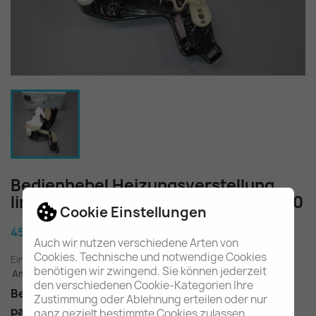
Bedienhebel Heizungsverstellung
links W203 W209 W463 A2038300140
Cookie Einstellungen
45,80 €
Auch wir nutzen verschiedene Arten von
Cookies. Technische und notwendige Cookies
Einschl. gesetzl. MwSt.
zuzügl. Versandkosten
benötigen wir zwingend. Sie können jederzeit
Am Lager - In 2-3 Tagen bei Ihnen (Inland)
den verschiedenen Cookie-Kategorien Ihre
Bedienhebel für die Heizungsverstellung links
Zustimmung oder Ablehnung erteilen oder nur
passend im W203, W209 & W463
ganz gezielt bestimmte Cookies zulassen.