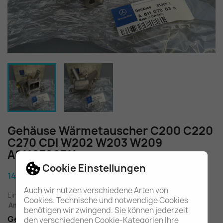
Gehäuse Wärmetauscher C200 C220
C270 CDI W202 W203 W209
A6110700311
Cookie Einstellungen
149,60 €
Auch wir nutzen verschiedene Arten von
Einschl. gesetzl. MwSt.
zuzügl. Versandkosten
Cookies. Technische und notwendige Cookies
Am Lager - In 2-3 Tagen bei Ihnen (Inland)
benötigen wir zwingend. Sie können jederzeit
Gehäuse Wärmetauscher für OM611/OM612
den verschiedenen Cookie-Kategorien Ihre