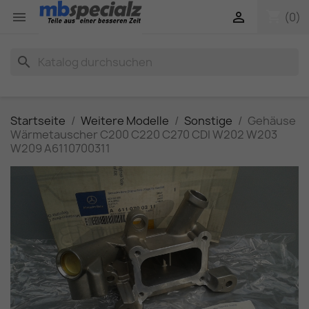
shopping_cart


(0)
search
Startseite
Weitere Modelle
Sonstige
Gehäuse
Wärmetauscher C200 C220 C270 CDI W202 W203
W209 A6110700311