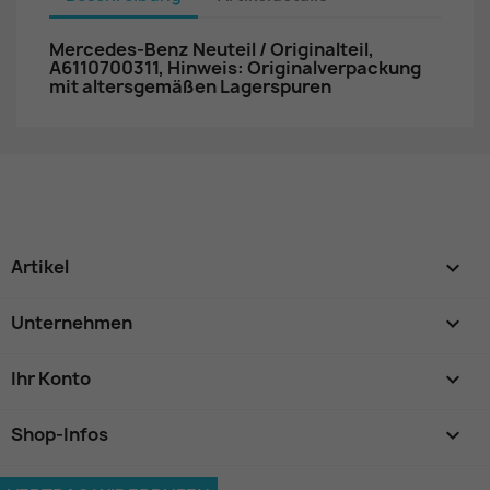
Mercedes-Benz Neuteil / Originalteil,
A6110700311, Hinweis: Originalverpackung
mit altersgemäßen Lagerspuren
Artikel

Unternehmen

Ihr Konto

Shop-Infos
keyboard_arrow_down