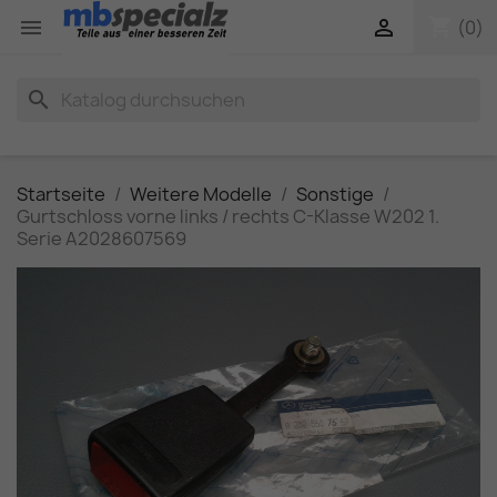
shopping_cart


(0)
search
Startseite
Weitere Modelle
Sonstige
Gurtschloss vorne links / rechts C-Klasse W202 1.
Serie A2028607569