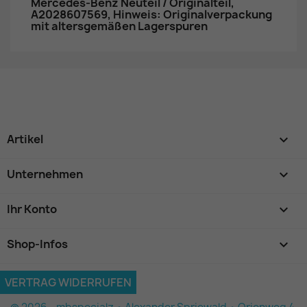
Mercedes-Benz Neuteil / Originalteil,
A2028607569, Hinweis: Originalverpackung
mit altersgemäßen Lagerspuren
Artikel

Unternehmen

Ihr Konto

Shop-Infos
keyboard_arrow_down
VERTRAG WIDERRUFEN