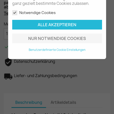
passend für die frühe C-Klasse W202 mit Fgst-Nr.
ganz gezielt bestimmte Cookies zulassen.
ab A008286 bis A344660 / ab F003878 bis F331440
Notwendige Cookies
Teilenummer
: A2028607569
Menge
ALLE AKZEPTIEREN

IN DEN WARENKORB
NUR NOTWENDIGE COOKIES

Am Lager - In 2-3 Tagen bei Ihnen.
Benutzerdefinierte Cookie Einstellungen
Datenschutzerklärung
Liefer- und Zahlungsbedingungen
Beschreibung
Artikeldetails