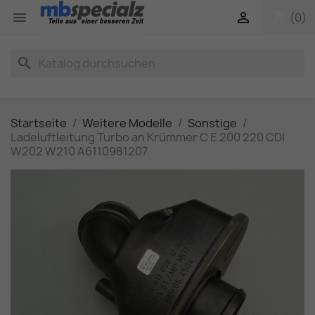
shopping_cart


(0)
search
Startseite
Weitere Modelle
Sonstige
Ladeluftleitung Turbo an Krümmer C E 200 220 CDI
W202 W210 A6110981207