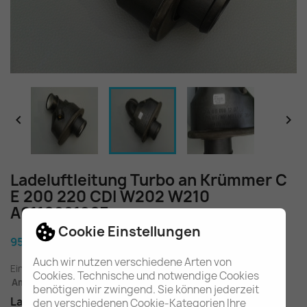


Ladeluftleitung Turbo an Krümmer C
E 200 220 CDI W202 W210
A6110981207
Cookie Einstellungen
95,60 €
Auch wir nutzen verschiedene Arten von
Einschl. gesetzl. MwSt.
zuzügl. Versandkosten
Cookies. Technische und notwendige Cookies
Am Lager - In 2-3 Tagen bei Ihnen (Inland)
benötigen wir zwingend. Sie können jederzeit
Ladeluftleitung Turbolader an Auspuffkrümmer
den verschiedenen Cookie-Kategorien Ihre