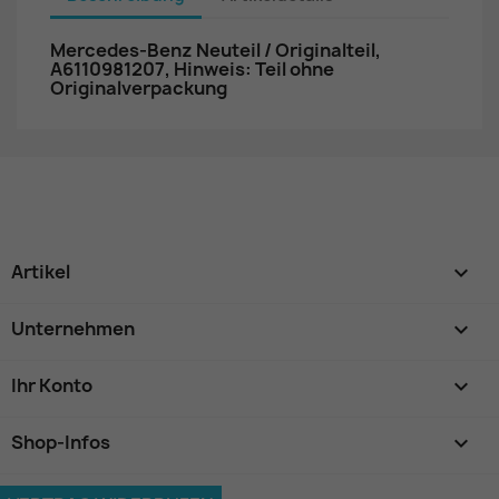
Mercedes-Benz Neuteil / Originalteil,
A6110981207, Hinweis: Teil ohne
Originalverpackung
Artikel

Unternehmen

Ihr Konto

Shop-Infos
keyboard_arrow_down