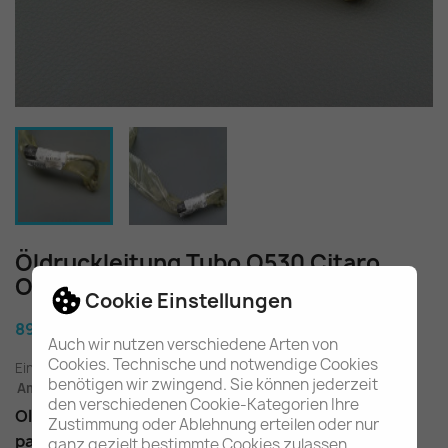
Öldruckleitung Tubo O530 Citaro
OM457 W628 A4571804120
Cookie Einstellungen
89,20 €
Auch wir nutzen verschiedene Arten von
Cookies. Technische und notwendige Cookies
Einschl. gesetzl. MwSt.
zuzügl. Versandkosten
benötigen wir zwingend. Sie können jederzeit
Am Lager - In 2-3 Tagen bei Ihnen (Inland)
den verschiedenen Cookie-Kategorien Ihre
Oldruckleitung Zulauf Turbolader
Zustimmung oder Ablehnung erteilen oder nur
passend im OM457 O530 Citaro W628
ganz gezielt bestimmte Cookies zulassen.