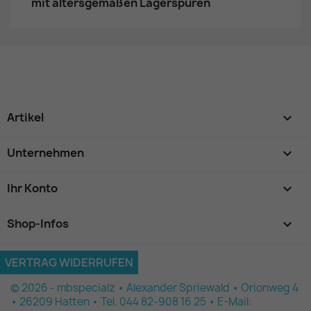
mit altersgemäßen Lagerspuren
Artikel

Unternehmen

Ihr Konto

Shop-Infos
keyboard_arrow_down
VERTRAG WIDERRUFEN
© 2026 - mbspecialz • Alexander Spriewald • Orionweg 4
• 26209 Hatten • Tel. 044 82-908 16 25 • E-Mail: