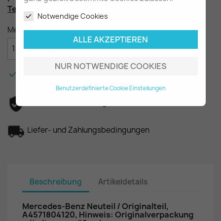
Teilenummer
: A4571804120
Notwendige Cookies
Menge
ALLE AKZEPTIEREN

IN DEN WARENKORB
NUR NOTWENDIGE COOKIES

Am Lager - In 2-3 Tagen bei Ihnen.
Benutzerdefinierte Cookie Einstellungen
Datenschutzerklärung
Liefer- und Zahlungsbedingungen
Beschreibung
Artikeldetails
Mercedes-Benz Neuteil / Originalteil,
A4571804120, Hinweis: Originalverpackung