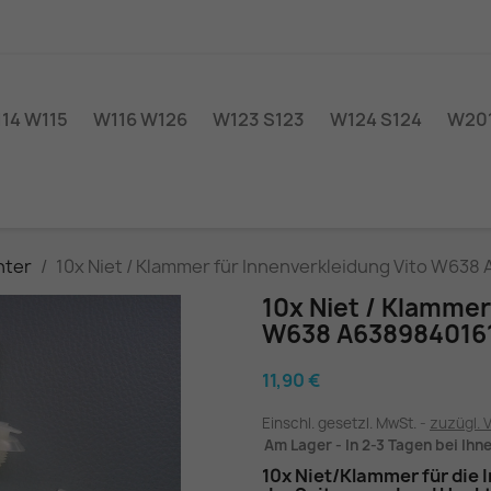
14 W115
W116 W126
W123 S123
W124 S124
W201
inter
10x Niet / Klammer für Innenverkleidung Vito W638
10x Niet / Klammer
W638 A638984016
11,90 €
Einschl. gesetzl. MwSt.
zuzügl. 
Am Lager - In 2-3 Tagen bei Ihn
10x Niet/Klammer für die