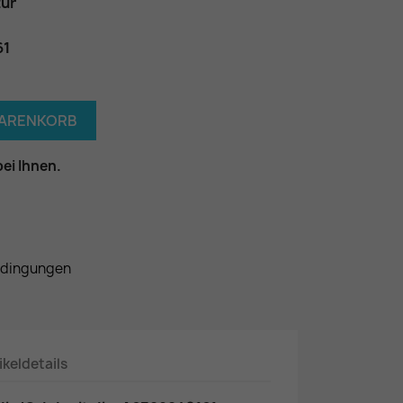
tür
61
WARENKORB
bei Ihnen.
edingungen
ikeldetails