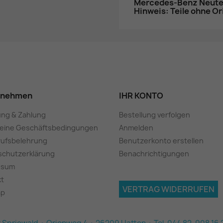
Mercedes-Benz Neuteil
Hinweis: Teile ohne O
rnehmen
IHR KONTO
ung & Zahlung
Bestellung verfolgen
meine Geschäftsbedingungen
Anmelden
rufsbelehrung
Benutzerkonto erstellen
schutzerklärung
Benachrichtigungen
ssum
kt
VERTRAG WIDERRUFEN
ap