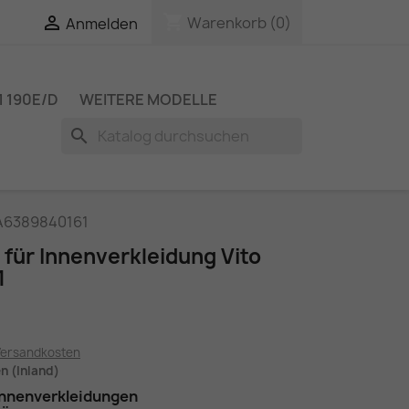
shopping_cart

Warenkorb
(0)
Anmelden
 190E/D
WEITERE MODELLE
search
 A6389840161
 für Innenverkleidung Vito
1
Versandkosten
en (Inland)
 Innenverkleidungen