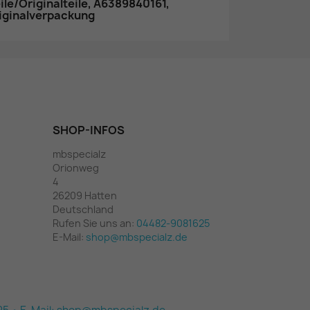
e/Originalteile, A6389840161,
riginalverpackung
SHOP-INFOS
mbspecialz
Orionweg
4
26209 Hatten
Deutschland
Rufen Sie uns an:
04482-9081625
E-Mail:
shop@mbspecialz.de