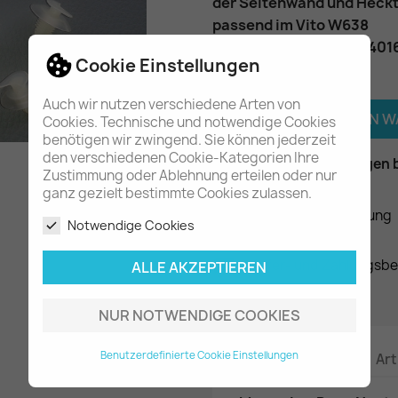
der Seitenwand und Heck
passend im Vito W638
Teilenummer
: A63898401
Cookie Einstellungen
Menge
Auch wir nutzen verschiedene Arten von

IN DEN 
Cookies. Technische und notwendige Cookies
benötigen wir zwingend. Sie können jederzeit
den verschiedenen Cookie-Kategorien Ihre

Am Lager - In 2-3 Tagen 
Zustimmung oder Ablehnung erteilen oder nur
ganz gezielt bestimmte Cookies zulassen.
Datenschutzerklärung
Notwendige Cookies
Liefer- und Zahlungsb
ALLE AKZEPTIEREN
NUR NOTWENDIGE COOKIES
Benutzerdefinierte Cookie Einstellungen
Beschreibung
Art