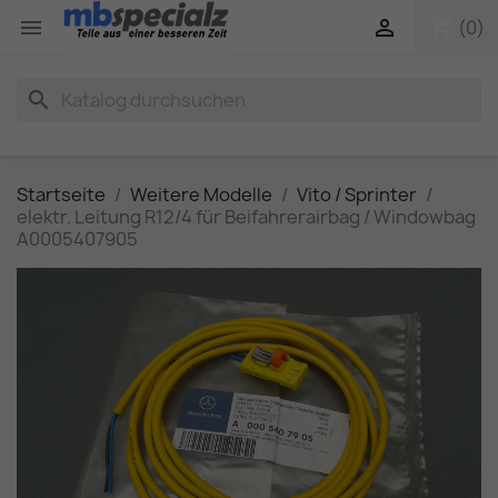
shopping_cart


(0)
search
Startseite
Weitere Modelle
Vito / Sprinter
elektr. Leitung R12/4 für Beifahrerairbag / Windowbag
A0005407905