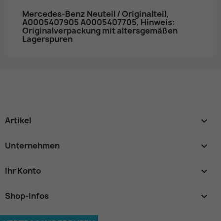
Mercedes-Benz Neuteil / Originalteil,
A0005407905 A0005407705, Hinweis:
Originalverpackung mit altersgemäßen
Lagerspuren
Artikel

Unternehmen

Ihr Konto

Shop-Infos
keyboard_arrow_down