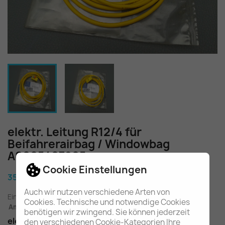
elektr. Leitung R12/4 für
Beifahrerairbag / Windowbag
A0005407905
Cookie Einstellungen
35,80 €
Auch wir nutzen verschiedene Arten von
Einschl. gesetzl. MwSt.
zuzügl. Versandkosten
Cookies. Technische und notwendige Cookies
Am Lager - In 2-3 Tagen bei Ihnen (Inland)
benötigen wir zwingend. Sie können jederzeit
elektr. Leitung / Reparaturleitung mit Stecker
den verschiedenen Cookie-Kategorien Ihre