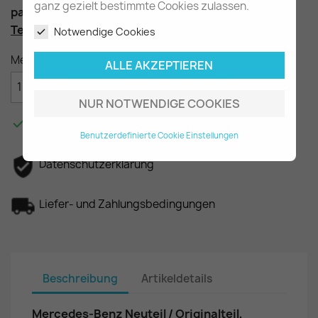
ganz gezielt bestimmte Cookies zulassen.
passend für die Vito Baureihe W638
Teilenummer
: A6383280702 A6383280020
Notwendige Cookies
Menge
ALLE AKZEPTIEREN

IN DEN WARENKORB
NUR NOTWENDIGE COOKIES

Am Lager - In 2-3 Tagen bei Ihnen.
Benutzerdefinierte Cookie Einstellungen
Datenschutzerklärung
Liefer- und Zahlungsbedingungen
Beschreibung
Artikeldetails
Mercedes-Benz Neuteil / Originalteil,