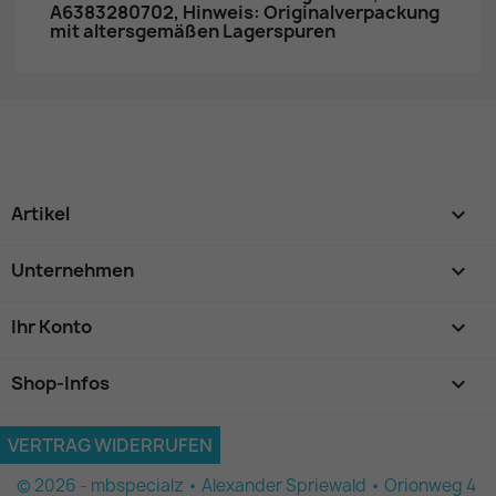
A6383280702, Hinweis: Originalverpackung
mit altersgemäßen Lagerspuren
Artikel

Unternehmen

Ihr Konto

Shop-Infos
keyboard_arrow_down
VERTRAG WIDERRUFEN
© 2026 - mbspecialz • Alexander Spriewald • Orionweg 4